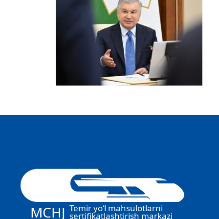
Temir yo‘l mahsulotlarni
MCHJ
sertifikatlashtirish markazi