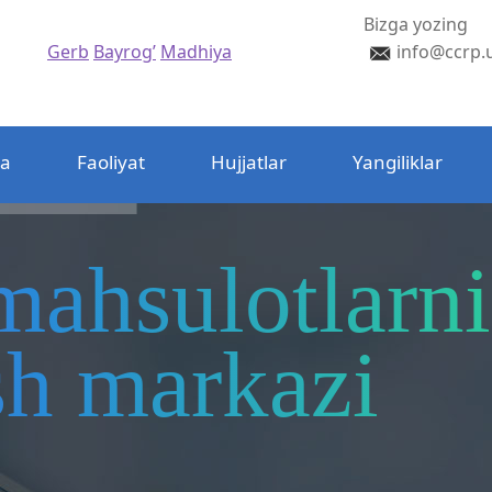
Bizga yozing
Gerb
Bayrog’
Madhiya
info@ccrp.
da
Faoliyat
Hujjatlar
Yangiliklar
mahsulotlarni
ash markazi