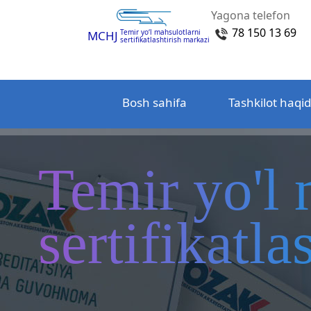
Yagona telefon
78 150 13 69
Temir yo‘l mahsulotlarni
MCHJ
sertifikatlashtirish markazi
Bosh sahifa
Tashkilot haqi
Temir yo'l 
sertifikatl