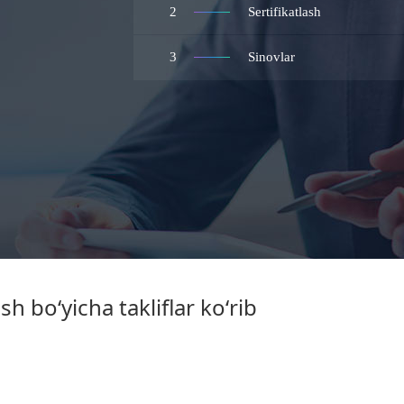
2
Sertifikatlash
3
Sinovlar
h boʻyicha takliflar koʻrib