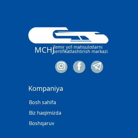
Temir yo‘l mahsulotlarni
MCHJ
sertifikatlashtirish markazi
Kompaniya
Bosh sahifa
Biz haqimizda
Boshqaruv