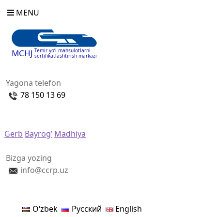
MENU
Temir yo‘l mahsulotlarni
MCHJ
sertifikatlashtirish markazi
Yagona telefon
78 150 13 69
Gerb
Bayrog’
Madhiya
Bizga yozing
info@ccrp.uz
Oʻzbek
Русский
English