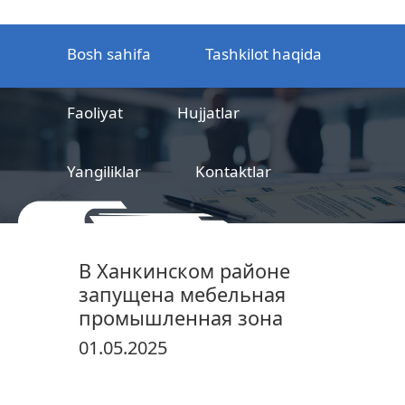
Bosh sahifa
Tashkilot haqida
Faoliyat
Hujjatlar
Yangiliklar
Kontaktlar
MCHJ
Temir yo‘l mahsulotlarni
В Ханкинском районе
sertifikatlashtirish markazi
запущена мебельная
промышленная зона
01.05.2025