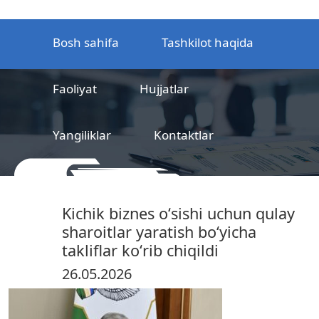
Bosh sahifa
Tashkilot haqida
Faoliyat
Hujjatlar
Yangiliklar
Kontaktlar
MCHJ
Temir yo‘l mahsulotlarni
Kichik biznes oʻsishi uchun qulay
sertifikatlashtirish markazi
sharoitlar yaratish boʻyicha
takliflar koʻrib chiqildi
26.05.2026