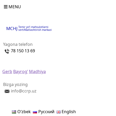
MENU
Temir yo‘l mahsulotlarni
MCHJ
sertifikatlashtirish markazi
Yagona telefon
78 150 13 69
Gerb
Bayrog’
Madhiya
Bizga yozing
info@ccrp.uz
Oʻzbek
Русский
English