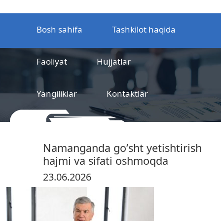
Bosh sahifa
Tashkilot haqida
Faoliyat
Hujjatlar
Yangiliklar
Kontaktlar
MCHJ
Temir yo‘l mahsulotlarni
Namanganda goʻsht yetishtirish
sertifikatlashtirish markazi
hajmi va sifati oshmoqda
23.06.2026