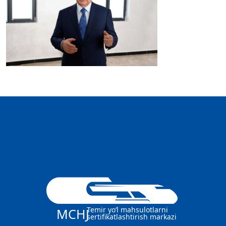
Temir yo‘l mahsulotlarni
MCHJ
sertifikatlashtirish markazi