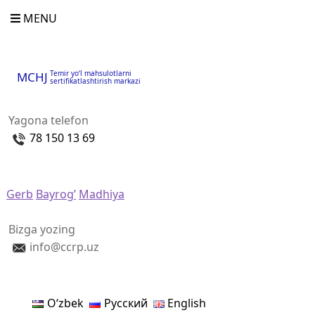
MENU
Temir yo‘l mahsulotlarni
MCHJ
sertifikatlashtirish markazi
Yagona telefon
78 150 13 69
Gerb
Bayrog’
Madhiya
Bizga yozing
info@ccrp.uz
Oʻzbek
Русский
English