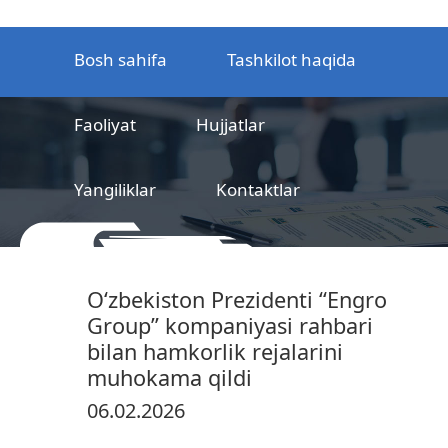
Bosh sahifa
Tashkilot haqida
Faoliyat
Hujjatlar
Yangiliklar
Kontaktlar
MCHJ
Temir yo‘l mahsulotlarni
Oʻzbekiston Prezidenti “Engro
sertifikatlashtirish markazi
Group” kompaniyasi rahbari
bilan hamkorlik rejalarini
muhokama qildi
06.02.2026