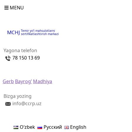
MENU
Temir yo‘l mahsulotlarni
MCHJ
sertifikatlashtirish markazi
Yagona telefon
78 150 13 69
Gerb
Bayrog’
Madhiya
Bizga yozing
info@ccrp.uz
Oʻzbek
Русский
English