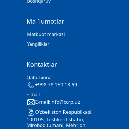
Boshqaruv
Ma `lumotlar
Matbuot markazi
Yangiliklar
Kontaktlar
Qabul xona
+998 78 150 13 69
E-mail
E-mail:info@ccrp.uz
O‘zbekiston Respublikasi,
100105, Toshkent shahri,
Mirobod tumani, Mehrjon