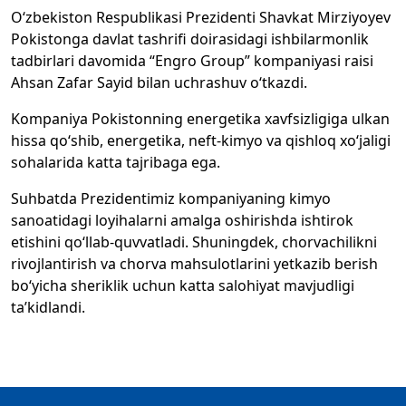
Oʻzbekiston Respublikasi Prezidenti Shavkat Mirziyoyev
Pokistonga davlat tashrifi doirasidagi ishbilarmonlik
tadbirlari davomida “Engro Group” kompaniyasi raisi
Ahsan Zafar Sayid bilan uchrashuv oʻtkazdi.
Kompaniya Pokistonning energetika xavfsizligiga ulkan
hissa qoʻshib, energetika, neft-kimyo va qishloq xoʻjaligi
sohalarida katta tajribaga ega.
Suhbatda Prezidentimiz kompaniyaning kimyo
sanoatidagi loyihalarni amalga oshirishda ishtirok
etishini qoʻllab-quvvatladi. Shuningdek, chorvachilikni
rivojlantirish va chorva mahsulotlarini yetkazib berish
boʻyicha sheriklik uchun katta salohiyat mavjudligi
taʼkidlandi.