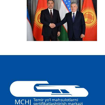
Temir yo‘l mahsulotlarni
MCHJ
sertifikatlashtirish markazi