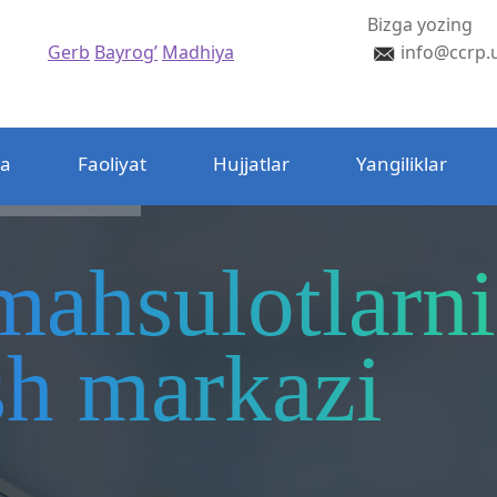
Bizga yozing
Gerb
Bayrog’
Madhiya
info@ccrp.
da
Faoliyat
Hujjatlar
Yangiliklar
mahsulotlarni
ash markazi