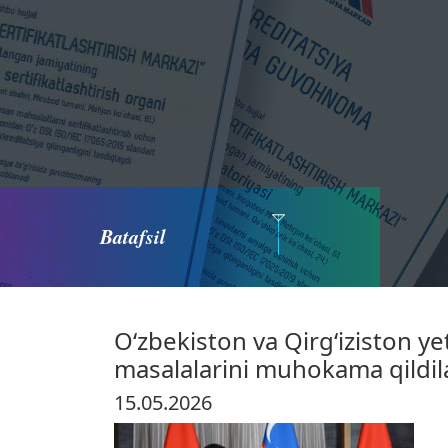
Batafsil
Oʻzbekiston va Qirgʻiziston y
masalalarini muhokama qildil
15.05.2026