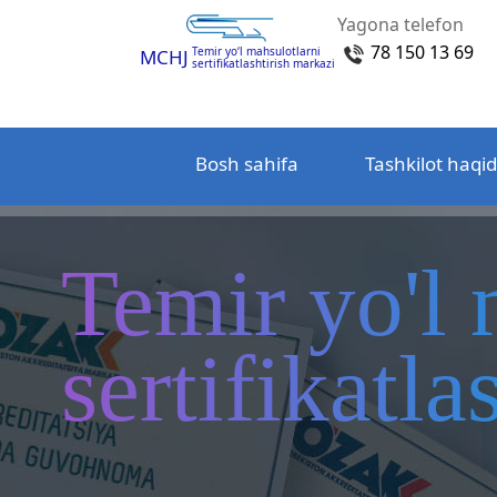
Yagona telefon
78 150 13 69
Temir yo‘l mahsulotlarni
MCHJ
sertifikatlashtirish markazi
Bosh sahifa
Tashkilot haqi
Temir yo'l 
sertifikatl