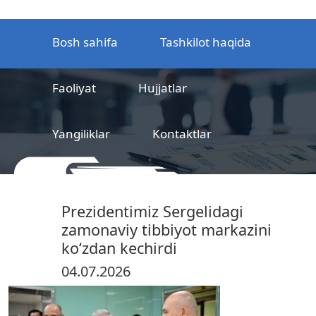
Bosh sahifa
Tashkilot haqida
Faoliyat
Hujjatlar
Yangiliklar
Kontaktlar
MCHJ
Temir yo‘l mahsulotlarni
Prezidentimiz Sergelidagi
sertifikatlashtirish markazi
zamonaviy tibbiyot markazini
koʻzdan kechirdi
04.07.2026