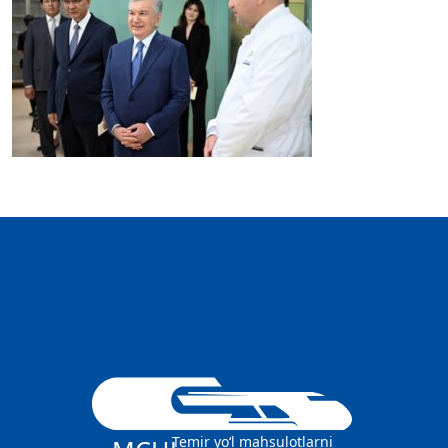
Temir yo‘l mahsulotlarni