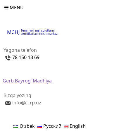
MENU
Temir yo‘l mahsulotlarni
MCHJ
sertifikatlashtirish markazi
Yagona telefon
78 150 13 69
Gerb
Bayrog’
Madhiya
Bizga yozing
info@ccrp.uz
Oʻzbek
Русский
English