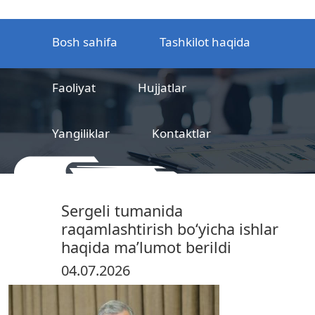
Bosh sahifa
Tashkilot haqida
Faoliyat
Hujjatlar
Yangiliklar
Kontaktlar
MCHJ
Temir yo‘l mahsulotlarni
Sergeli tumanida
sertifikatlashtirish markazi
raqamlashtirish boʻyicha ishlar
haqida maʼlumot berildi
04.07.2026