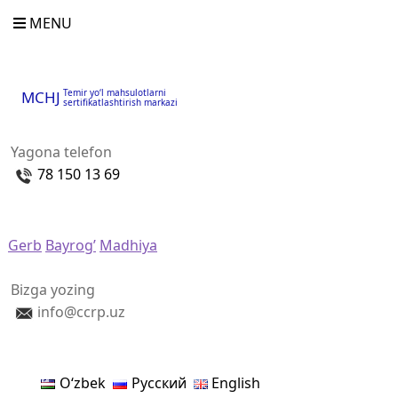
MENU
Temir yo‘l mahsulotlarni
MCHJ
sertifikatlashtirish markazi
Yagona telefon
78 150 13 69
Gerb
Bayrog’
Madhiya
Bizga yozing
info@ccrp.uz
Oʻzbek
Русский
English