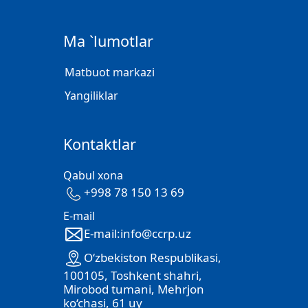
Ma `lumotlar
Matbuot markazi
Yangiliklar
Kontaktlar
Qabul xona
+998 78 150 13 69
E-mail
E-mail:info@ccrp.uz
O‘zbekiston Respublikasi,
100105, Toshkent shahri,
Mirobod tumani, Mehrjon
ko‘chasi, 61 uy