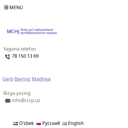
MENU
Temir yo‘l mahsulotlarni
MCHJ
sertifikatlashtirish markazi
Yagona telefon
78 150 13 69
Gerb
Bayrog’
Madhiya
Bizga yozing
info@ccrp.uz
Oʻzbek
Русский
English