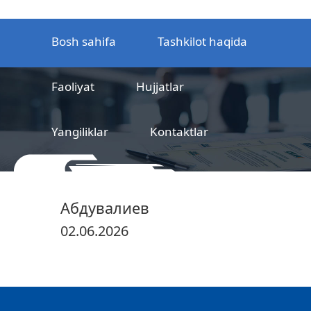
Bosh sahifa
Tashkilot haqida
Faoliyat
Hujjatlar
Yangiliklar
Kontaktlar
MCHJ
Temir yo‘l mahsulotlarni
Абдувалиев
sertifikatlashtirish markazi
02.06.2026