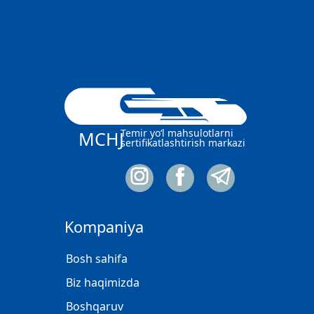
Temir yo‘l mahsulotlarni
MCHJ
sertifikatlashtirish markazi
Kompaniya
Bosh sahifa
Biz haqimizda
Boshqaruv