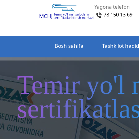
Yagona telefon
78 150 13 69
Temir yo‘l mahsulotlarni
MCHJ
sertifikatlashtirish markazi
Bosh sahifa
Tashkilot haqi
Temir yo'l 
sertifikatl