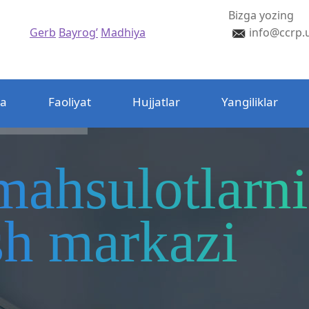
Bizga yozing
Gerb
Bayrog’
Madhiya
info@ccrp.
da
Faoliyat
Hujjatlar
Yangiliklar
mahsulotlarni
ash markazi