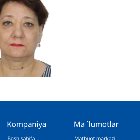
Kompaniya
Ma `lumotlar
Bosh sahifa
Matbuot markazi