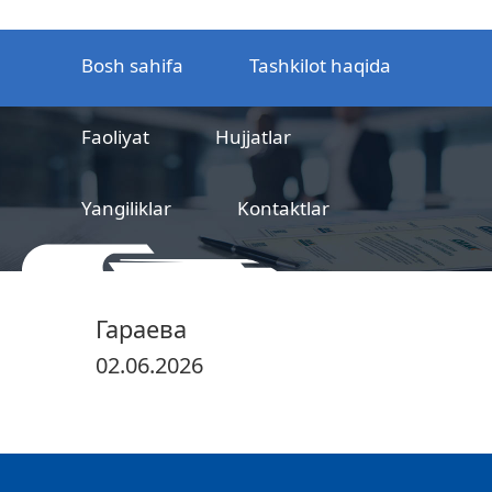
Bosh sahifa
Tashkilot haqida
Faoliyat
Hujjatlar
Yangiliklar
Kontaktlar
MCHJ
Temir yo‘l mahsulotlarni
Гараева
sertifikatlashtirish markazi
02.06.2026