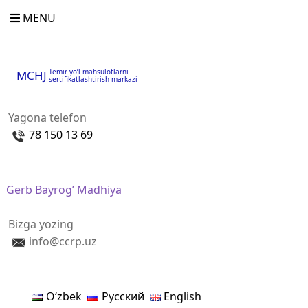
MENU
Temir yo‘l mahsulotlarni
MCHJ
sertifikatlashtirish markazi
Yagona telefon
78 150 13 69
Gerb
Bayrog’
Madhiya
Bizga yozing
info@ccrp.uz
Oʻzbek
Русский
English