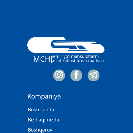
Temir yo‘l mahsulotlarni
MCHJ
sertifikatlashtirish markazi
Kompaniya
Bosh sahifa
Biz haqimizda
Boshqaruv