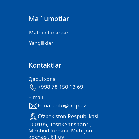
Ma `lumotlar
Matbuot markazi
Yangiliklar
Kontaktlar
Qabul xona
+998 78 150 13 69
E-mail
E-mail:info@ccrp.uz
O‘zbekiston Respublikasi,
100105, Toshkent shahri,
Mirobod tumani, Mehrjon
ko‘chasi, 61 uy