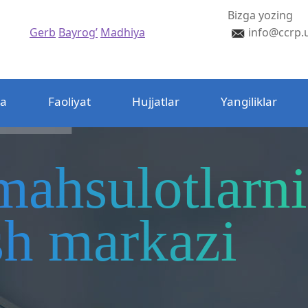
Bizga yozing
Gerb
Bayrog’
Madhiya
info@ccrp.
da
Faoliyat
Hujjatlar
Yangiliklar
mahsulotlarni
ash markazi