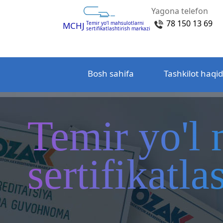
Yagona telefon
78 150 13 69
Temir yo‘l mahsulotlarni
MCHJ
sertifikatlashtirish markazi
Bosh sahifa
Tashkilot haqi
Temir yo'l 
sertifikatl