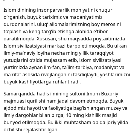
Islom dinining insonparvarlik mohiyatini chuqur
o‘rganish, buyuk tariximiz va madaniyatimiz
durdonalarini, ulug‘ allomalarimizning boy merosini
to‘plash va keng targ‘ib etishga alohida e’tibor
qaratilmoqda. Xususan, shu maqsadda poytaxtimizda
Islom sivilizatsiyasi markazi barpo etilmoqda. Bu ulkan
ilmiy-ma’naviy loyiha necha ming yillik taraqqiyot
yutuqlarini o‘zida mujassam etib, islom sivilizatsiyasi
yurtimizda aynan ilm-fan, ta’lim-tarbiya, madaniyat va
ma’rifat asosida rivojlanganini tasdiqlaydi, yoshlarimizni
buyuk kashfiyotlarga ruhlantiradi.
Samarqandda hadis ilmining sultoni Imom Buxoriy
majmuasi qurilishi ham jadal davom etmoqda. Buyuk
ajdodimiz hayoti va faoliyatiga bag‘ishlangan muzey va
ilmiy dargohlar bilan birga, 10 ming kishilik masjid
bunyod etilmoqda. Bu ikki muhtasham obida joriy yilda
ochilishi rejalashtirilgan.