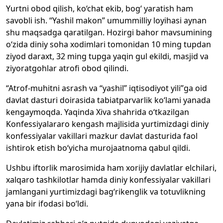
Yurtni obod qilish, ko‘chat ekib, bog‘ yaratish ham
savobli ish. “Yashil makon” umummilliy loyihasi aynan
shu maqsadga qaratilgan. Hozirgi bahor mavsumining
o‘zida diniy soha xodimlari tomonidan 10 ming tupdan
ziyod daraxt, 32 ming tupga yaqin gul ekildi, masjid va
ziyoratgohlar atrofi obod qilindi.
“Atrof-muhitni asrash va “yashil” iqtisodiyot yili”ga oid
davlat dasturi doirasida tabiatparvarlik ko‘lami yanada
kengaymoqda. Yaqinda Xiva shahrida o‘tkazilgan
Konfessiyalararo kengash majlisida yurtimizdagi diniy
konfessiyalar vakillari mazkur davlat dasturida faol
ishtirok etish bo‘yicha murojaatnoma qabul qildi.
Ushbu iftorlik marosimida ham xorijiy davlatlar elchilari,
xalqaro tashkilotlar hamda diniy konfessiyalar vakillari
jamlangani yurtimizdagi bag‘rikenglik va totuvlikning
yana bir ifodasi bo‘ldi.