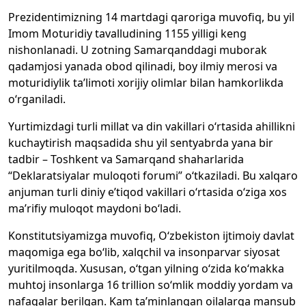
Prezidentimizning 14 martdagi qaroriga muvofiq, bu yil
Imom Moturidiy tavalludining 1155 yilligi keng
nishonlanadi. U zotning Samarqanddagi muborak
qadamjosi yanada obod qilinadi, boy ilmiy merosi va
moturidiylik ta’limoti xorijiy olimlar bilan hamkorlikda
o‘rganiladi.
Yurtimizdagi turli millat va din vakillari o‘rtasida ahillikni
kuchaytirish maqsadida shu yil sentyabrda yana bir
tadbir – Toshkent va Samarqand shaharlarida
“Deklaratsiyalar muloqoti forumi” o‘tkaziladi. Bu xalqaro
anjuman turli diniy e’tiqod vakillari o‘rtasida o‘ziga xos
ma’rifiy muloqot maydoni bo‘ladi.
Konstitutsiyamizga muvofiq, O‘zbekiston ijtimoiy davlat
maqomiga ega bo‘lib, xalqchil va insonparvar siyosat
yuritilmoqda. Xususan, o‘tgan yilning o‘zida ko‘makka
muhtoj insonlarga 16 trillion so‘mlik moddiy yordam va
nafaqalar berilgan. Kam ta’minlangan oilalarga mansub