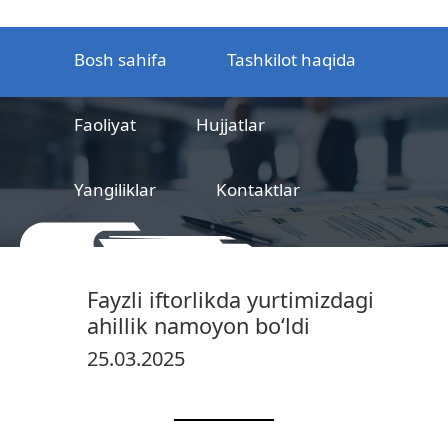
Bosh sahifa
Tashkilot haqida
Faoliyat
Hujjatlar
Yangiliklar
Kontaktlar
MCHJ
Temir yo‘l mahsulotlarni
Fayzli iftorlikda yurtimizdagi
sertifikatlashtirish markazi
ahillik namoyon bo‘ldi
25.03.2025