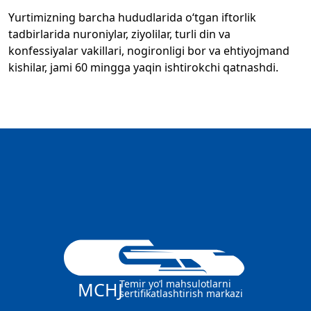
Yurtimizning barcha hududlarida o‘tgan iftorlik
tadbirlarida nuroniylar, ziyolilar, turli din va
konfessiyalar vakillari, nogironligi bor va ehtiyojmand
kishilar, jami 60 mingga yaqin ishtirokchi qatnashdi.
Temir yo‘l mahsulotlarni
MCHJ
sertifikatlashtirish markazi