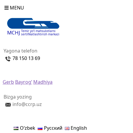
MENU
Temir yo‘l mahsulotlarni
MCHJ
sertifikatlashtirish markazi
Yagona telefon
78 150 13 69
Gerb
Bayrog’
Madhiya
Bizga yozing
info@ccrp.uz
Oʻzbek
Русский
English