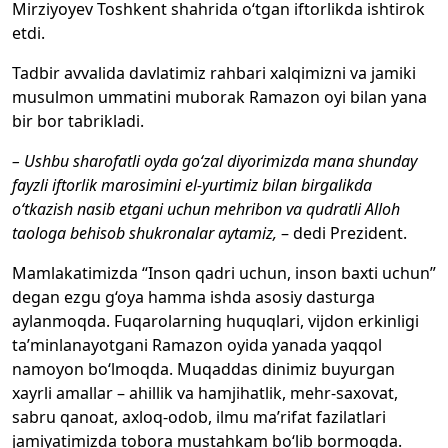
Mirziyoyev Toshkent shahrida o‘tgan iftorlikda ishtirok
etdi.
Tadbir avvalida davlatimiz rahbari xalqimizni va jamiki
musulmon ummatini muborak Ramazon oyi bilan yana
bir bor tabrikladi.
– Ushbu sharofatli oyda go‘zal diyorimizda mana shunday
fayzli iftorlik marosimini el-yurtimiz bilan birgalikda
o‘tkazish nasib etgani uchun mehribon va qudratli Alloh
taologa behisob shukronalar aytamiz,
– dedi Prezident.
Mamlakatimizda “Inson qadri uchun, inson baxti uchun”
degan ezgu g‘oya hamma ishda asosiy dasturga
aylanmoqda. Fuqarolarning huquqlari, vijdon erkinligi
ta’minlanayotgani Ramazon oyida yanada yaqqol
namoyon bo‘lmoqda. Muqaddas dinimiz buyurgan
xayrli amallar – ahillik va hamjihatlik, mehr-saxovat,
sabru qanoat, axloq-odob, ilmu ma’rifat fazilatlari
jamiyatimizda tobora mustahkam bo‘lib bormoqda.