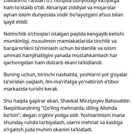
Davlatimiz rahbari o‘z nutqida dunyodagi vaziyatga
ham to‘xtalib o‘tdi. Aksariyat ziddiyat va mojarolar
aynan islom dunyosida sodir bo‘layotgani afsus bilan
qayd etildi.
Notinchlik o‘choqlari istalgan paytda kengayib ketishi
mumkinligi, musulmon mamlakatlarida tinchlik va
barqarorlikni ta’minlash uchun birdamlik va islom
ummati hamjihatligini yanada mustahkamlash har
qachongidan ham dolzarb ekani ta’kidlandi.
Buning uchun, birinchi navbatda, yoshlarni yot g‘oyalar
ta’siridan saqlash, ilm-ma’rifatga yo‘naltirish e’tibor
markazida turishi kerak.
Shu haqda gapirar ekan, Shavkat Mirziyoyev Bahouddin
Naqshbandning “Qo‘ling mehnatda, diling Allohda
bo‘lsin”, degan o‘gitini yodga oldi. Yoshlarimizni mana
shunday ruhda tarbiyalash, ularni mehnat va kasbga
o‘rgatish juda muhim ekanini ta’kidladi.