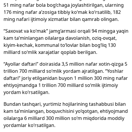
51 ming nafar bola bog‘chaga joylashtirilgan, ularning
176 ming nafar a’zosiga tibbiy ko‘mak ko‘rsatilib, 182
ming nafari ijtimoiy xizmatlar bilan qamrab olingan.
“Saxovat va ko‘mak” jamg‘armasi orqali 94 mingga yaqin
kam ta’minlangan oilalarga davolanish, oziq-ovqat,
kiyim-kechak, kommunal to‘lovlar bilan bog‘liq 130
milliard so‘mlik xarajatlar qoplab berilgan.
“Ayollar daftari” doirasida 3,5 million nafar xotin-qizga 5
trillion 700 milliard so‘mlik yordam ajratilgan. “Yoshlar
daftari” joriy etilganidan buyon 1 million 300 ming nafar
ehtiyojmandga 1 trillion 700 milliard so‘mlik ijtimoiy
yordam ko‘rsatilgan.
Bundan tashqari, yurtimiz hojilarining tashabbusi bilan
kam ta’minlangan, boquvchisini yo‘qotgan, ehtiyojmand
oilalarga 6 milliard 300 million so‘m miqdorida moddiy
yordamlar ko‘rsatilgan.