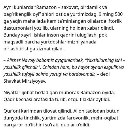
Ayni kunlarda “Ramazon – saxovat, birdamlik va
bag‘rikenglik oyi” shiori ostida yurtimizdagi 9 ming 500
ga yaqin mahallada kam ta’minlangan oilalarda iftorlik
dasturxonlari yozilib, ularning holidan xabar olindi.
Bunday xayrli ishlar inson qadrini ulug‘lash, pok
maqsadli barcha yurtdoshlarimizni yanada
birlashtirishga xizmat qiladi.
– Alisher Navoiy bobomiz aytganlaridek, “Yaxshilarning ishi –
yaxshilik qilishdir”. Chindan ham, bu hayot aynan ezgulik va
yaxshilik tufayli doimo yorug‘ va bardavomdir,
– dedi
Shavkat Mirziyoyev.
Niyatlar ijobat bo‘ladigan muborak Ramazon oyida,
Qadr kechasi arafasida turib, ezgu tilaklar aytildi.
Qur’oni karimdan tilovat qilindi. Alloh taolodan butun
dunyoda tinchlik, yurtimizda farovonlik, mehr-oqibat
barqaror bo‘lishini so‘rab, duolar o‘qildi.