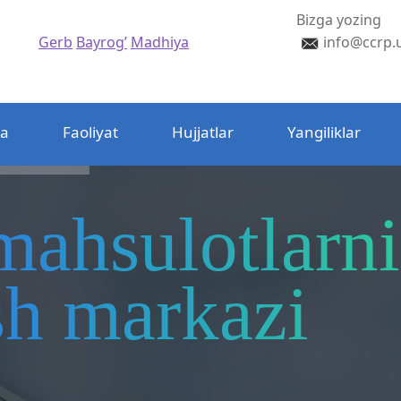
Bizga yozing
Gerb
Bayrog’
Madhiya
info@ccrp.
da
Faoliyat
Hujjatlar
Yangiliklar
mahsulotlarni
ash markazi