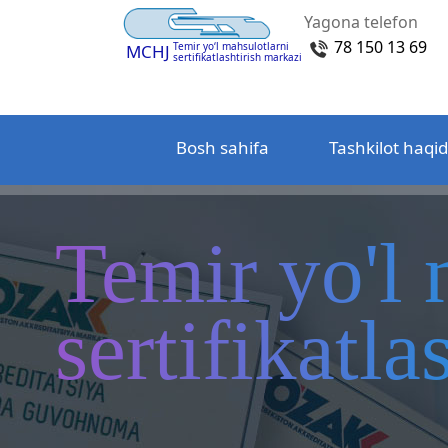
Yagona telefon
78 150 13 69
Temir yo‘l mahsulotlarni
MCHJ
sertifikatlashtirish markazi
Bosh sahifa
Tashkilot haqi
Temir yo'l 
sertifikatl