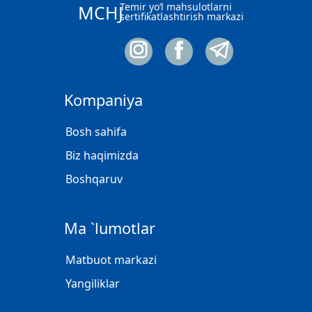
Temir yo‘l mahsulotlarni
MCHJ
sertifikatlashtirish markazi
Kompaniya
Bosh sahifa
Biz haqimizda
Boshqaruv
Ma `lumotlar
Matbuot markazi
Yangiliklar