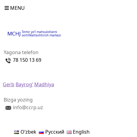
MENU
Temir yo‘l mahsulotlarni
MCHJ
sertifikatlashtirish markazi
Yagona telefon
78 150 13 69
Gerb
Bayrog’
Madhiya
Bizga yozing
info@ccrp.uz
Oʻzbek
Русский
English