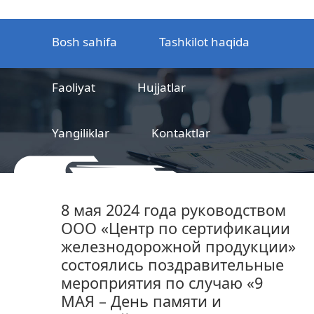
Bosh sahifa
Tashkilot haqida
Faoliyat
Hujjatlar
Yangiliklar
Kontaktlar
MCHJ
Temir yo‘l mahsulotlarni
8 мая 2024 года руководством
sertifikatlashtirish markazi
ООО «Центр по сертификации
железнодорожной продукции»
состоялись поздравительные
мероприятия по случаю «9
МАЯ – День памяти и