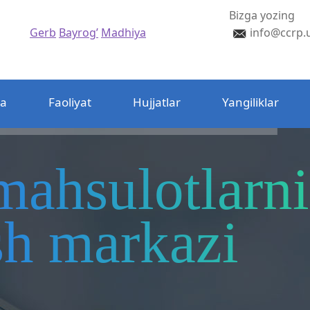
Bizga yozing
Gerb
Bayrog’
Madhiya
info@ccrp.
da
Faoliyat
Hujjatlar
Yangiliklar
mahsulotlarni
ash markazi