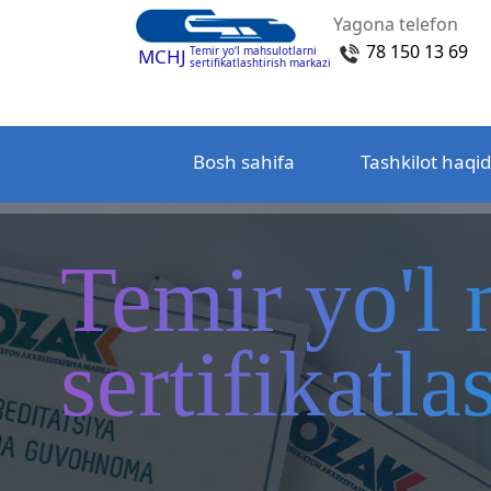
Yagona telefon
78 150 13 69
Temir yo‘l mahsulotlarni
MCHJ
sertifikatlashtirish markazi
Bosh sahifa
Tashkilot haqi
Temir yo'l 
sertifikatl