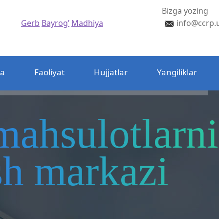
Bizga yozing
Gerb
Bayrog’
Madhiya
info@ccrp.
da
Faoliyat
Hujjatlar
Yangiliklar
mahsulotlarni
ash markazi