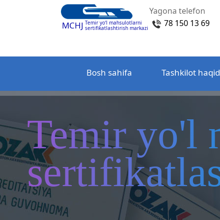
Yagona telefon
78 150 13 69
Temir yo‘l mahsulotlarni
MCHJ
sertifikatlashtirish markazi
Bosh sahifa
Tashkilot haqi
Temir yo'l 
sertifikatl