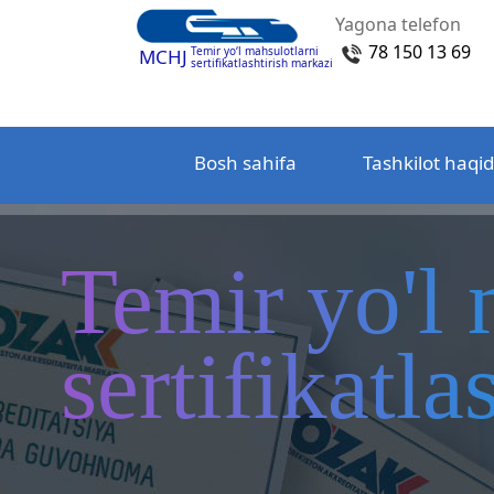
Yagona telefon
78 150 13 69
Temir yo‘l mahsulotlarni
MCHJ
sertifikatlashtirish markazi
Bosh sahifa
Tashkilot haqi
Temir yo'l 
sertifikatl