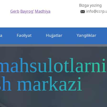
Bizga yozing
Gerb
Bayrog’
Madhiya
info@ccrp.
da
Faoliyat
Hujjatlar
Yangiliklar
mahsulotlarni
ash markazi