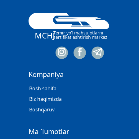
Temir yo‘l mahsulotlarni
MCHJ
sertifikatlashtirish markazi
Kompaniya
Bosh sahifa
Biz haqimizda
Boshqaruv
Ma `lumotlar