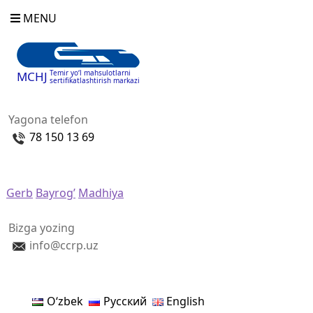
MENU
Temir yo‘l mahsulotlarni
MCHJ
sertifikatlashtirish markazi
Yagona telefon
78 150 13 69
Gerb
Bayrog’
Madhiya
Bizga yozing
info@ccrp.uz
Oʻzbek
Русский
English