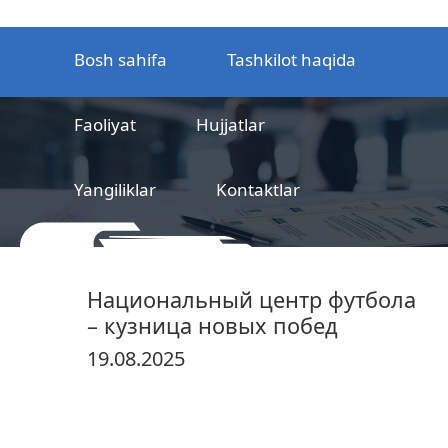
Bosh sahifa
Tashkilot haqida
Faoliyat
Hujjatlar
Yangiliklar
Kontaktlar
MCHJ
Temir yo‘l mahsulotlarni
Национальный центр футбола
sertifikatlashtirish markazi
– кузница новых побед
19.08.2025