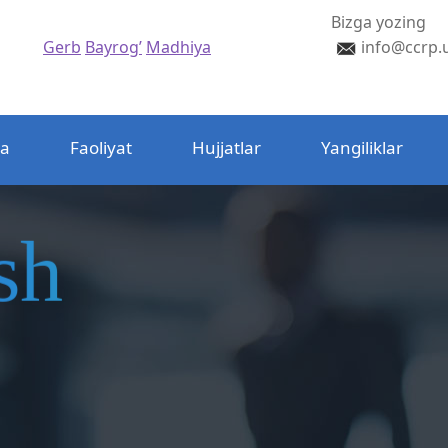
Bizga yozing
Gerb
Bayrog’
Madhiya
info@ccrp.
da
Faoliyat
Hujjatlar
Yangiliklar
sh