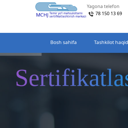
Yagona telefon
78 150 13 69
Temir yo‘l mahsulotlarni
MCHJ
sertifikatlashtirish markazi
Bosh sahifa
Tashkilot haqi
Sertifikatla