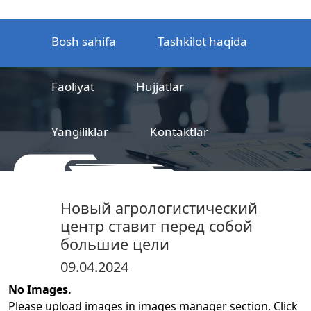
Bosh sahifa
Tashkilot haqida
Faoliyat
Hujjatlar
Yangiliklar
Kontaktlar
MCHJ
Temir yo‘l mahsulotlarni
Новый агрологистический
sertifikatlashtirish markazi
центр ставит перед собой
большие цели
09.04.2024
No Images.
Please upload images in images manager section. Click