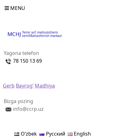
MENU
Temir yo‘l mahsulotlarni
MCHJ
sertifikatlashtirish markazi
Yagona telefon
78 150 13 69
Gerb
Bayrog’
Madhiya
Bizga yozing
info@ccrp.uz
Oʻzbek
Русский
English