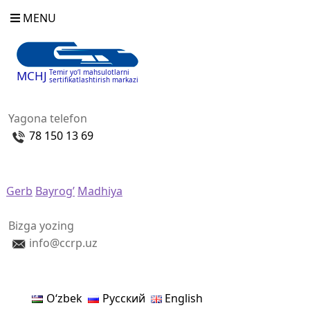
MENU
Temir yo‘l mahsulotlarni
MCHJ
sertifikatlashtirish markazi
Yagona telefon
78 150 13 69
Gerb
Bayrog’
Madhiya
Bizga yozing
info@ccrp.uz
Oʻzbek
Русский
English