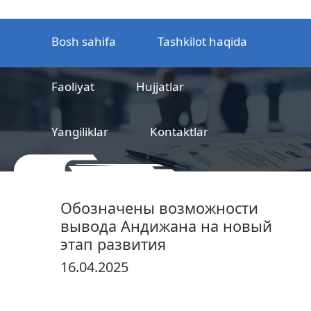
Bosh sahifa
Tashkilot haqida
Faoliyat
Hujjatlar
Yangiliklar
Kontaktlar
MCHJ
Temir yo‘l mahsulotlarni
Обозначены возможности
sertifikatlashtirish markazi
вывода Андижана на новый
этап развития
16.04.2025