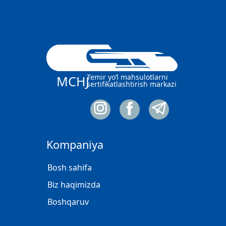
Temir yo‘l mahsulotlarni
MCHJ
sertifikatlashtirish markazi
Kompaniya
Bosh sahifa
Biz haqimizda
Boshqaruv