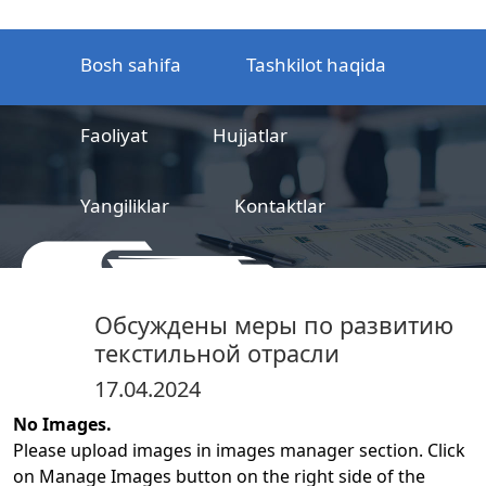
Bosh sahifa
Tashkilot haqida
Faoliyat
Hujjatlar
Yangiliklar
Kontaktlar
MCHJ
Temir yo‘l mahsulotlarni
Обсуждены меры по развитию
sertifikatlashtirish markazi
текстильной отрасли
17.04.2024
No Images.
Please upload images in images manager section. Click
on Manage Images button on the right side of the