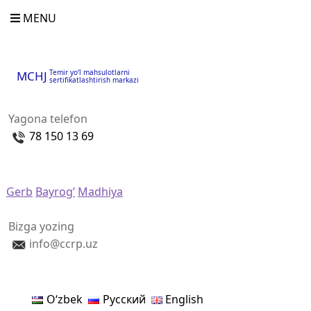
MENU
Temir yo‘l mahsulotlarni
MCHJ
sertifikatlashtirish markazi
Yagona telefon
78 150 13 69
Gerb
Bayrog’
Madhiya
Bizga yozing
info@ccrp.uz
Oʻzbek
Русский
English