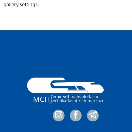
gallery settings.
Temir yo‘l mahsulotlarni
MCHJ
sertifikatlashtirish markazi