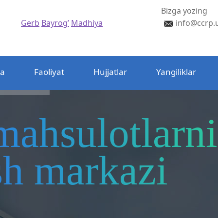
Bizga yozing
Gerb
Bayrog’
Madhiya
info@ccrp.
da
Faoliyat
Hujjatlar
Yangiliklar
mahsulotlarni
ash markazi