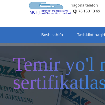
Yagona telefon
78 150 13 69
Temir yo‘l mahsulotlarni
MCHJ
sertifikatlashtirish markazi
Bosh sahifa
Tashkilot haqi
Temir yo'l 
sertifikatl