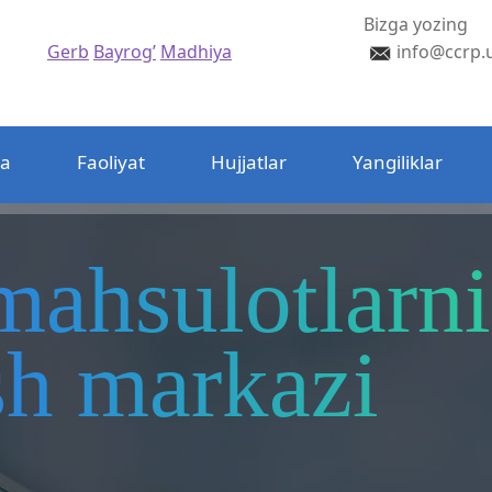
Bizga yozing
Gerb
Bayrog’
Madhiya
info@ccrp.
da
Faoliyat
Hujjatlar
Yangiliklar
mahsulotlarni
ash markazi