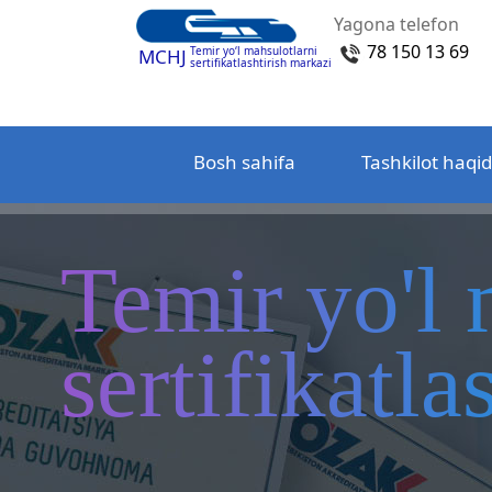
Yagona telefon
78 150 13 69
Temir yo‘l mahsulotlarni
MCHJ
sertifikatlashtirish markazi
Bosh sahifa
Tashkilot haqi
Temir yo'l 
sertifikatl