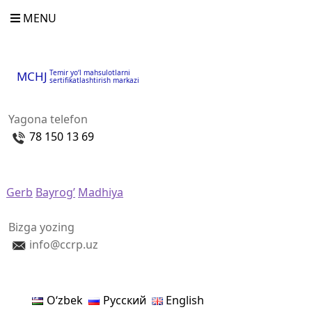
MENU
Temir yo‘l mahsulotlarni
MCHJ
sertifikatlashtirish markazi
Yagona telefon
78 150 13 69
Gerb
Bayrog’
Madhiya
Bizga yozing
info@ccrp.uz
Oʻzbek
Русский
English