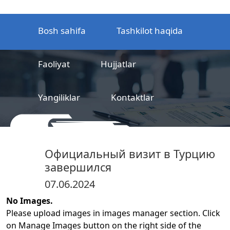
Bosh sahifa
Tashkilot haqida
Faoliyat
Hujjatlar
Yangiliklar
Kontaktlar
MCHJ
Temir yo‘l mahsulotlarni
Официальный визит в Турцию
sertifikatlashtirish markazi
завершился
07.06.2024
No Images.
Please upload images in images manager section. Click
on Manage Images button on the right side of the