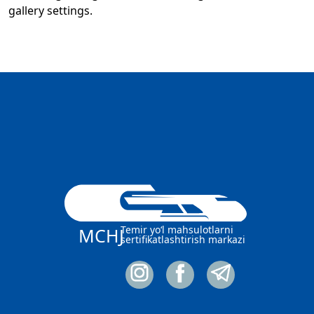
gallery settings.
Temir yo‘l mahsulotlarni
MCHJ
sertifikatlashtirish markazi