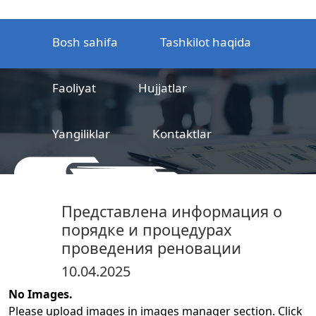
Bosh sahifa
Tashkilot haqida
Faoliyat
Hujjatlar
Yangiliklar
Kontaktlar
MCHJ
Temir yo‘l mahsulotlarni
Представлена информация о
sertifikatlashtirish markazi
порядке и процедурах
проведения реновации
10.04.2025
No Images.
Please upload images in images manager section. Click