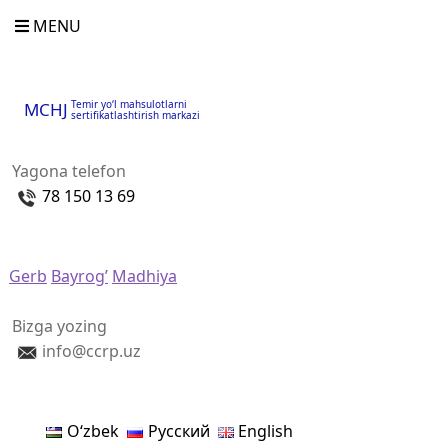
MENU
Temir yo‘l mahsulotlarni
MCHJ
sertifikatlashtirish markazi
Yagona telefon
78 150 13 69
Gerb
Bayrog’
Madhiya
Bizga yozing
info@ccrp.uz
Oʻzbek
Русский
English