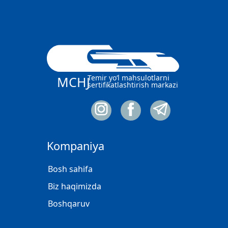
Temir yo‘l mahsulotlarni
MCHJ
sertifikatlashtirish markazi
Kompaniya
Bosh sahifa
Biz haqimizda
Boshqaruv