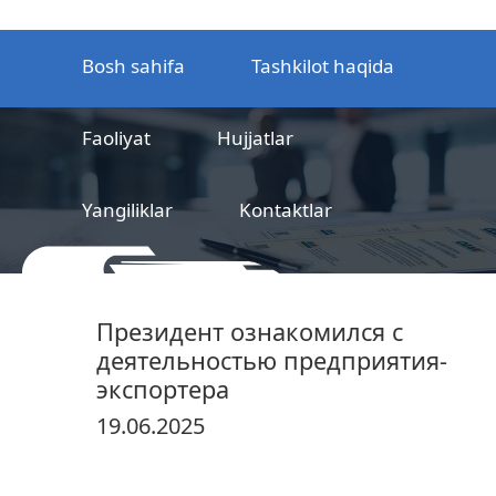
Bosh sahifa
Tashkilot haqida
Faoliyat
Hujjatlar
Yangiliklar
Kontaktlar
MCHJ
Temir yo‘l mahsulotlarni
Президент ознакомился с
sertifikatlashtirish markazi
деятельностью предприятия-
экспортера
19.06.2025