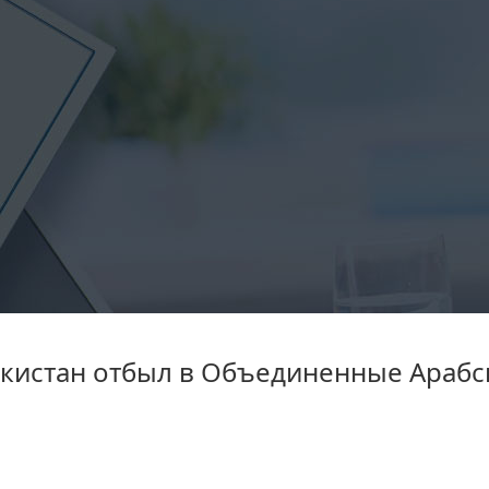
екистан отбыл в Объединенные Араб