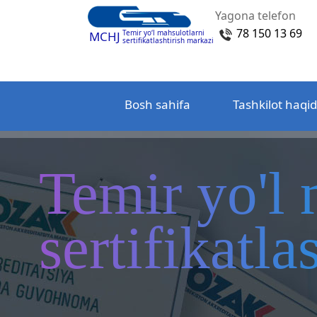
Yagona telefon
78 150 13 69
Temir yo‘l mahsulotlarni
MCHJ
sertifikatlashtirish markazi
Bosh sahifa
Tashkilot haqi
Temir yo'l 
sertifikatl