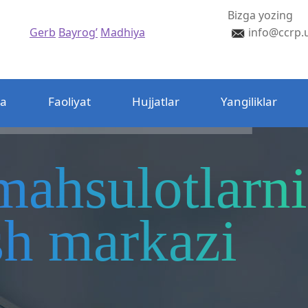
Bizga yozing
Gerb
Bayrog’
Madhiya
info@ccrp.
da
Faoliyat
Hujjatlar
Yangiliklar
mahsulotlarni
ash markazi