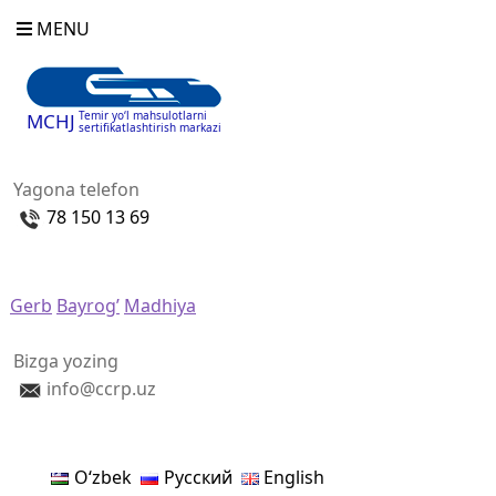
MENU
Temir yo‘l mahsulotlarni
MCHJ
sertifikatlashtirish markazi
Yagona telefon
78 150 13 69
Gerb
Bayrog’
Madhiya
Bizga yozing
info@ccrp.uz
Oʻzbek
Русский
English