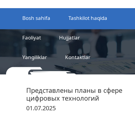
Bosh sahifa
Tashkilot haqida
Faoliyat
Hujjatlar
Yangiliklar
Kontaktlar
MCHJ
Temir yo‘l mahsulotlarni
Представлены планы в сфере
sertifikatlashtirish markazi
цифровых технологий
01.07.2025