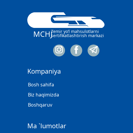
Temir yo‘l mahsulotlarni
MCHJ
sertifikatlashtirish markazi
Kompaniya
Bosh sahifa
Biz haqimizda
Boshqaruv
Ma `lumotlar