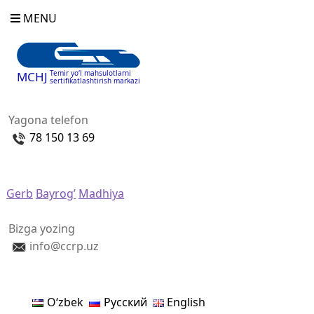
MENU
Temir yo‘l mahsulotlarni
MCHJ
sertifikatlashtirish markazi
Yagona telefon
78 150 13 69
Gerb
Bayrog’
Madhiya
Bizga yozing
info@ccrp.uz
Oʻzbek
Русский
English