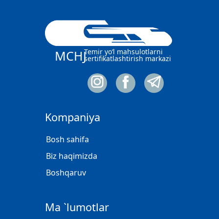
Temir yo‘l mahsulotlarni
MCHJ
sertifikatlashtirish markazi
Kompaniya
Bosh sahifa
Biz haqimizda
Boshqaruv
Ma `lumotlar