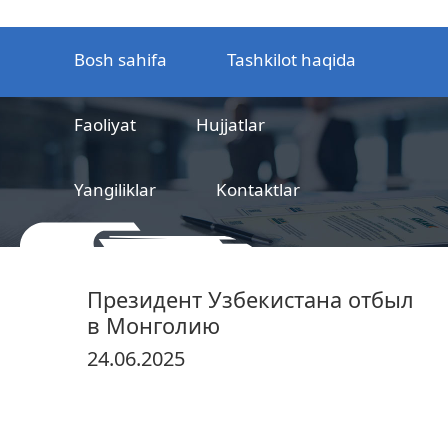
Bosh sahifa
Tashkilot haqida
Faoliyat
Hujjatlar
Yangiliklar
Kontaktlar
MCHJ
Temir yo‘l mahsulotlarni
Президент Узбекистана отбыл
sertifikatlashtirish markazi
в Монголию
24.06.2025