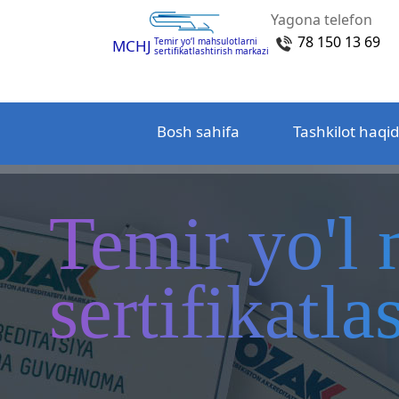
Yagona telefon
78 150 13 69
Temir yo‘l mahsulotlarni
MCHJ
sertifikatlashtirish markazi
Bosh sahifa
Tashkilot haqi
Temir yo'l 
sertifikatl