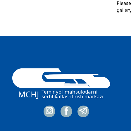
Please
galler
Temir yo‘l mahsulotlarni
MCHJ
sertifikatlashtirish markazi