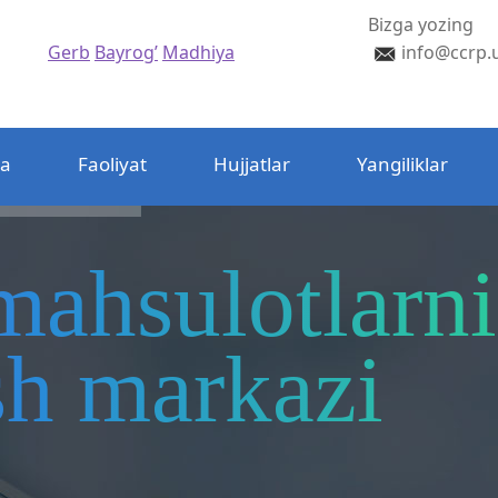
Bizga yozing
Gerb
Bayrog’
Madhiya
info@ccrp.
da
Faoliyat
Hujjatlar
Yangiliklar
mahsulotlarni
ash markazi