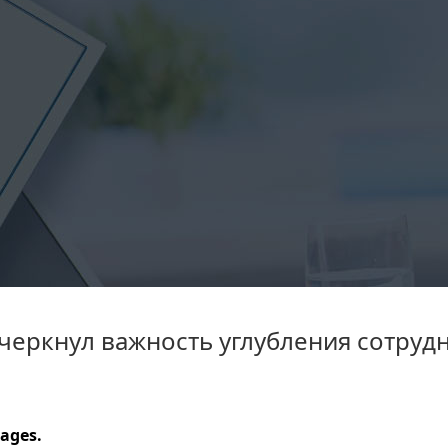
черкнул важность углубления сотруд
ages.