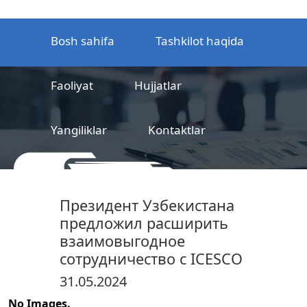
Bosh sahifa
Tashkilot haqida
Faoliyat
Hujjatlar
Yangiliklar
Kontaktlar
MCHJ
Temir yo‘l mahsulotlarni
Президент Узбекистана
sertifikatlashtirish markazi
предложил расширить
взаимовыгодное
сотрудничество с ICESCO
31.05.2024
No Images.