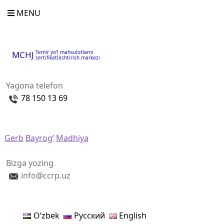
MENU
Temir yo‘l mahsulotlarni
MCHJ
sertifikatlashtirish markazi
Yagona telefon
78 150 13 69
Gerb
Bayrog’
Madhiya
Bizga yozing
info@ccrp.uz
Oʻzbek
Русский
English