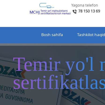
Yagona telefon
78 150 13 69
Temir yo‘l mahsulotlarni
MCHJ
sertifikatlashtirish markazi
Bosh sahifa
Tashkilot haqi
Temir yo'l 
sertifikatl