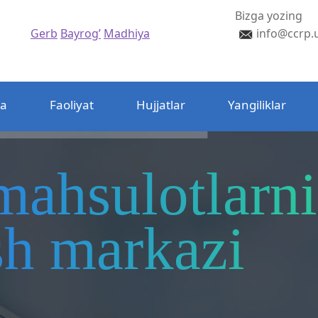
Bizga yozing
Gerb
Bayrog’
Madhiya
info@ccrp.
da
Faoliyat
Hujjatlar
Yangiliklar
mahsulotlarni
ash markazi