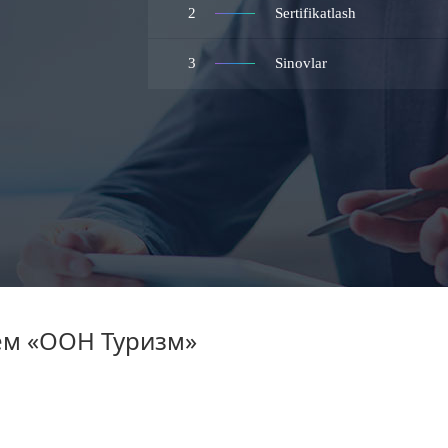
2
Sertifikatlash
3
Sinovlar
ем «ООН Туризм»