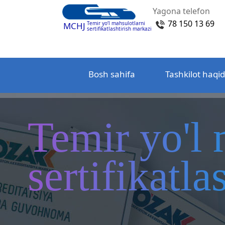
Yagona telefon
78 150 13 69
Temir yo‘l mahsulotlarni
MCHJ
sertifikatlashtirish markazi
Bosh sahifa
Tashkilot haqi
Temir yo'l 
sertifikatl