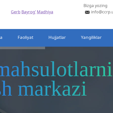
Bizga yozing
Gerb
Bayrog’
Madhiya
info@ccrp.
da
Faoliyat
Hujjatlar
Yangiliklar
mahsulotlarni
ash markazi