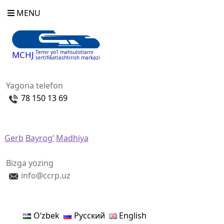
MENU
Temir yo‘l mahsulotlarni
MCHJ
sertifikatlashtirish markazi
Yagona telefon
78 150 13 69
Gerb
Bayrog’
Madhiya
Bizga yozing
info@ccrp.uz
Oʻzbek
Русский
English