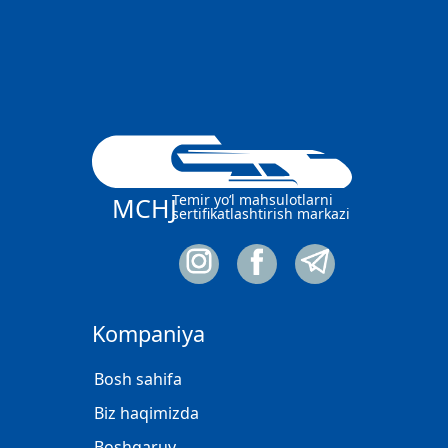
Temir yo‘l mahsulotlarni
MCHJ
sertifikatlashtirish markazi
Kompaniya
Bosh sahifa
Biz haqimizda
Boshqaruv