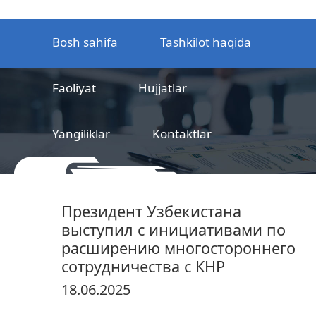
Bosh sahifa
Tashkilot haqida
Faoliyat
Hujjatlar
Yangiliklar
Kontaktlar
MCHJ
Temir yo‘l mahsulotlarni
Президент Узбекистана
sertifikatlashtirish markazi
выступил с инициативами по
расширению многостороннего
сотрудничества с КНР
18.06.2025