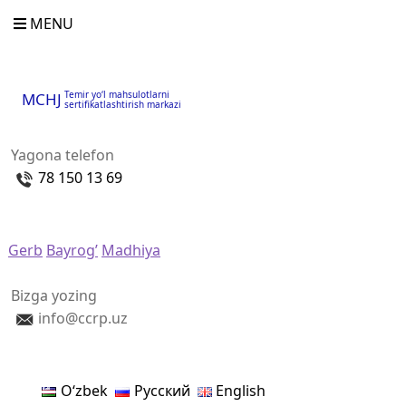
MENU
Temir yo‘l mahsulotlarni
MCHJ
sertifikatlashtirish markazi
Yagona telefon
78 150 13 69
Gerb
Bayrog’
Madhiya
Bizga yozing
info@ccrp.uz
Oʻzbek
Русский
English