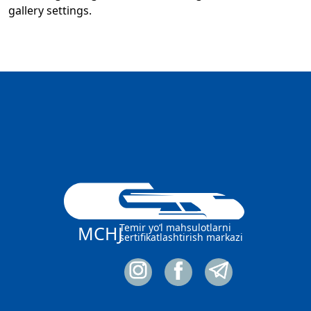
gallery settings.
Temir yo‘l mahsulotlarni
MCHJ
sertifikatlashtirish markazi