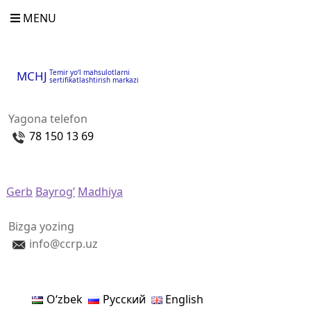
MENU
Temir yo‘l mahsulotlarni
MCHJ
sertifikatlashtirish markazi
Yagona telefon
78 150 13 69
Gerb
Bayrog’
Madhiya
Bizga yozing
info@ccrp.uz
Oʻzbek
Русский
English