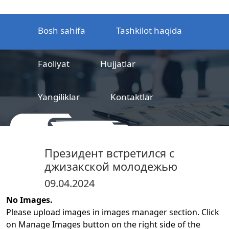
Bosh sahifa
Tashkilot haqida
Faoliyat
Hujjatlar
Yangiliklar
Kontaktlar
MCHJ
Temir yo‘l mahsulotlarni
Президент встретился с
sertifikatlashtirish markazi
джизакской молодежью
09.04.2024
No Images.
Please upload images in images manager section. Click
on Manage Images button on the right side of the