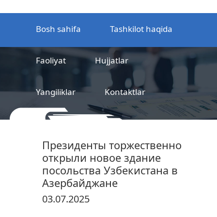
Bosh sahifa
Tashkilot haqida
Faoliyat
Hujjatlar
Yangiliklar
Kontaktlar
MCHJ
Temir yo‘l mahsulotlarni
Президенты торжественно
sertifikatlashtirish markazi
открыли новое здание
посольства Узбекистана в
Азербайджане
03.07.2025