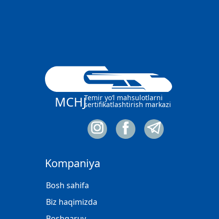
Temir yo‘l mahsulotlarni
MCHJ
sertifikatlashtirish markazi
Kompaniya
Bosh sahifa
Biz haqimizda
Boshqaruv