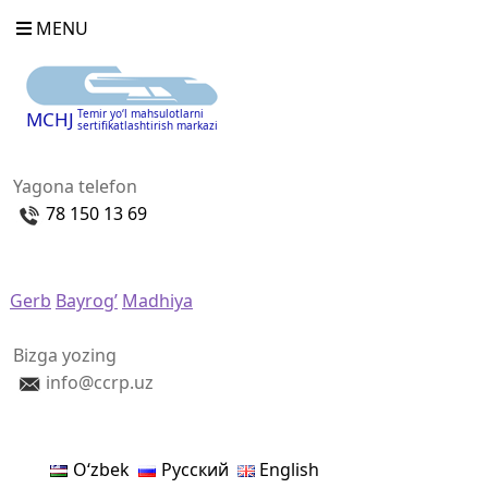
MENU
Temir yo‘l mahsulotlarni
MCHJ
sertifikatlashtirish markazi
Yagona telefon
78 150 13 69
Gerb
Bayrog’
Madhiya
Bizga yozing
info@ccrp.uz
Oʻzbek
Русский
English