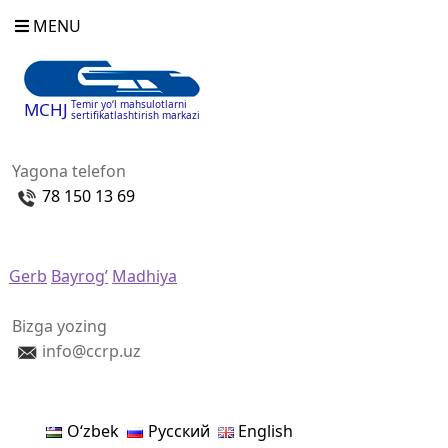
MENU
Temir yo‘l mahsulotlarni
MCHJ
sertifikatlashtirish markazi
Yagona telefon
78 150 13 69
Gerb
Bayrog’
Madhiya
Bizga yozing
info@ccrp.uz
Oʻzbek
Русский
English