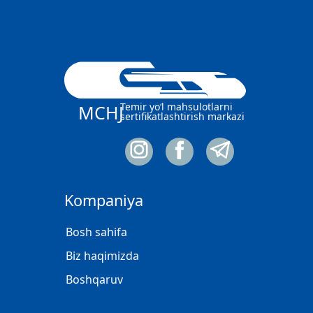
Temir yo‘l mahsulotlarni
MCHJ
sertifikatlashtirish markazi
Kompaniya
Bosh sahifa
Biz haqimizda
Boshqaruv