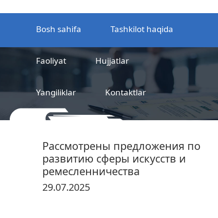
Bosh sahifa
Tashkilot haqida
Faoliyat
Hujjatlar
Yangiliklar
Kontaktlar
MCHJ
Temir yo‘l mahsulotlarni
Рассмотрены предложения по
sertifikatlashtirish markazi
развитию сферы искусств и
ремесленничества
29.07.2025