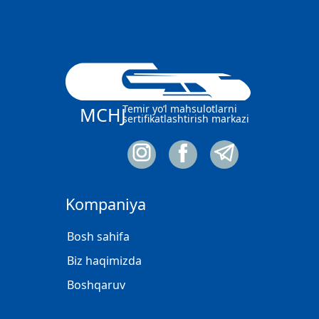
Temir yo‘l mahsulotlarni
MCHJ
sertifikatlashtirish markazi
Kompaniya
Bosh sahifa
Biz haqimizda
Boshqaruv