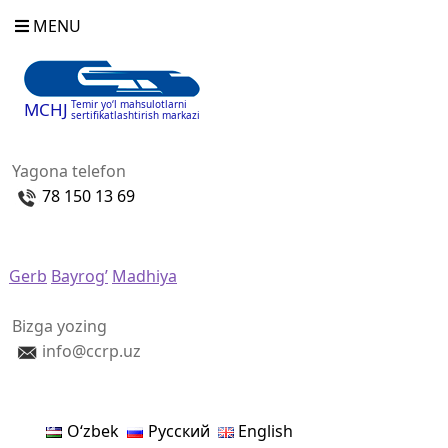
MENU
Temir yo‘l mahsulotlarni
MCHJ
sertifikatlashtirish markazi
Yagona telefon
78 150 13 69
Gerb
Bayrog’
Madhiya
Bizga yozing
info@ccrp.uz
Oʻzbek
Русский
English