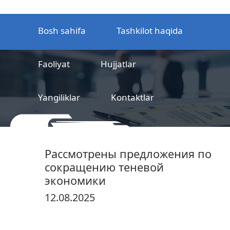
Bosh sahifa
Tashkilot haqida
Faoliyat
Hujjatlar
Yangiliklar
Kontaktlar
MCHJ
Temir yo‘l mahsulotlarni
Рассмотрены предложения по
sertifikatlashtirish markazi
сокращению теневой
экономики
12.08.2025