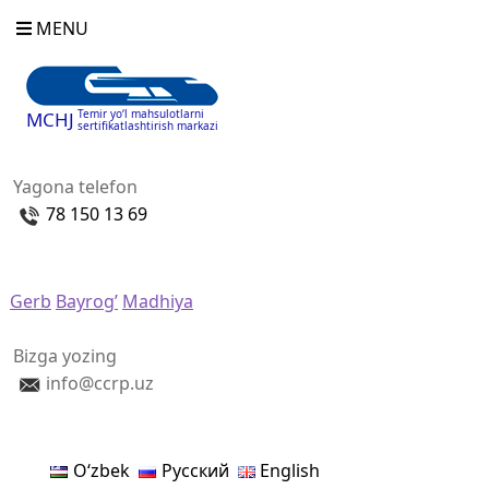
MENU
Temir yo‘l mahsulotlarni
MCHJ
sertifikatlashtirish markazi
Yagona telefon
78 150 13 69
Gerb
Bayrog’
Madhiya
Bizga yozing
info@ccrp.uz
Oʻzbek
Русский
English