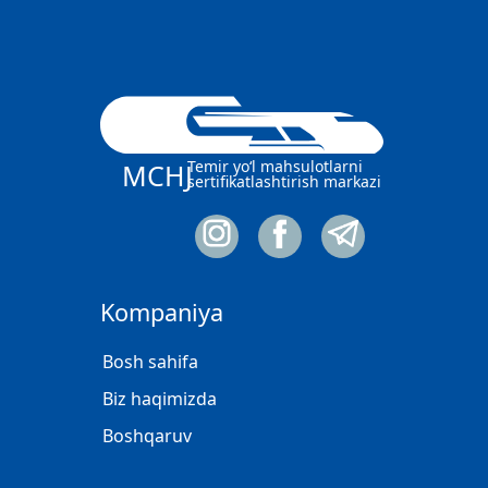
Temir yo‘l mahsulotlarni
MCHJ
sertifikatlashtirish markazi
Kompaniya
Bosh sahifa
Biz haqimizda
Boshqaruv