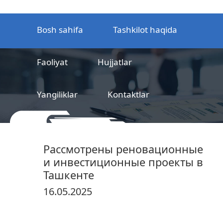
Bosh sahifa
Tashkilot haqida
Faoliyat
Hujjatlar
Yangiliklar
Kontaktlar
MCHJ
Temir yo‘l mahsulotlarni
Рассмотрены реновационные
sertifikatlashtirish markazi
и инвестиционные проекты в
Ташкенте
16.05.2025