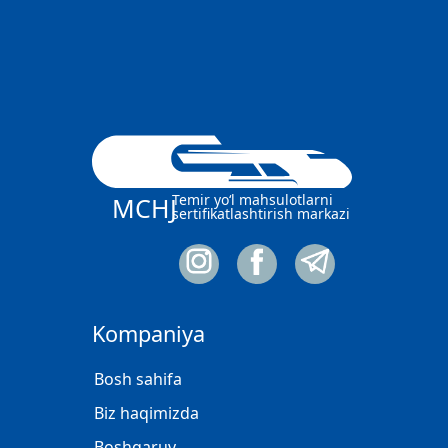
Temir yo‘l mahsulotlarni
MCHJ
sertifikatlashtirish markazi
Kompaniya
Bosh sahifa
Biz haqimizda
Boshqaruv