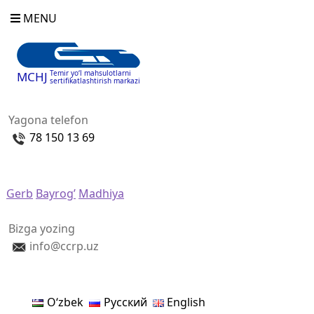
MENU
Temir yo‘l mahsulotlarni
MCHJ
sertifikatlashtirish markazi
Yagona telefon
78 150 13 69
Gerb
Bayrog’
Madhiya
Bizga yozing
info@ccrp.uz
Oʻzbek
Русский
English