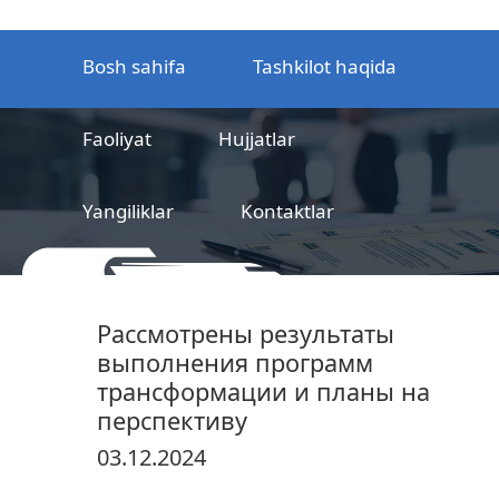
Bosh sahifa
Tashkilot haqida
Faoliyat
Hujjatlar
Yangiliklar
Kontaktlar
MCHJ
Temir yo‘l mahsulotlarni
Рассмотрены результаты
sertifikatlashtirish markazi
выполнения программ
трансформации и планы на
перспективу
03.12.2024