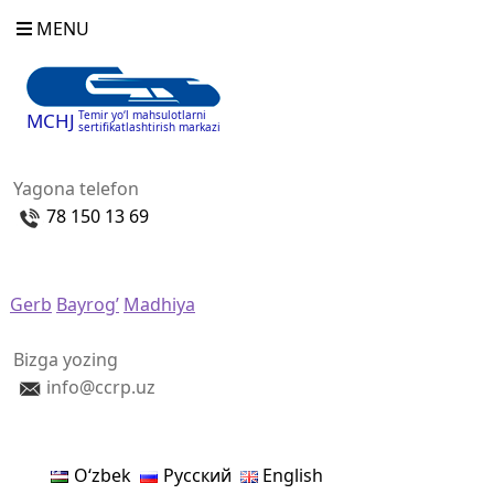
MENU
Temir yo‘l mahsulotlarni
MCHJ
sertifikatlashtirish markazi
Yagona telefon
78 150 13 69
Gerb
Bayrog’
Madhiya
Bizga yozing
info@ccrp.uz
Oʻzbek
Русский
English