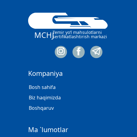
Temir yo‘l mahsulotlarni
MCHJ
sertifikatlashtirish markazi
Kompaniya
Bosh sahifa
Biz haqimizda
Boshqaruv
Ma `lumotlar