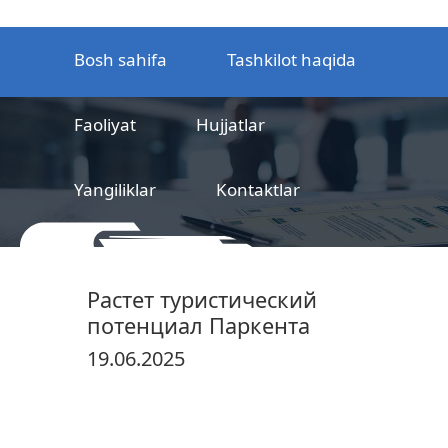
Bosh sahifa
Tashkilot haqida
Faoliyat
Hujjatlar
Yangiliklar
Kontaktlar
MCHJ
Temir yo‘l mahsulotlarni
Растет туристический
sertifikatlashtirish markazi
потенциал Паркента
19.06.2025