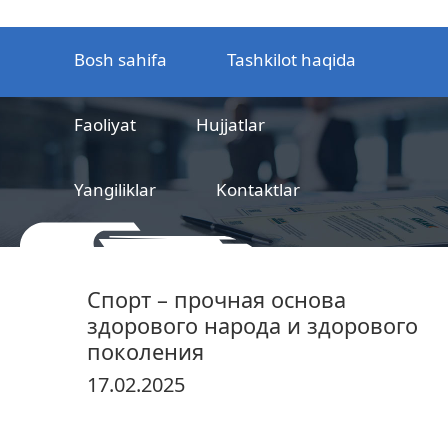
Bosh sahifa
Tashkilot haqida
Faoliyat
Hujjatlar
Yangiliklar
Kontaktlar
MCHJ
Temir yo‘l mahsulotlarni
Спорт – прочная основа
sertifikatlashtirish markazi
здорового народа и здорового
поколения
17.02.2025