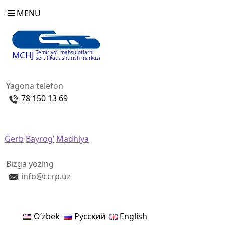
MENU
Temir yo‘l mahsulotlarni
MCHJ
sertifikatlashtirish markazi
Yagona telefon
78 150 13 69
Gerb
Bayrog’
Madhiya
Bizga yozing
info@ccrp.uz
Oʻzbek
Русский
English