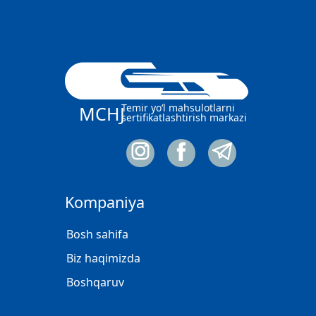
Temir yo‘l mahsulotlarni
MCHJ
sertifikatlashtirish markazi
Kompaniya
Bosh sahifa
Biz haqimizda
Boshqaruv