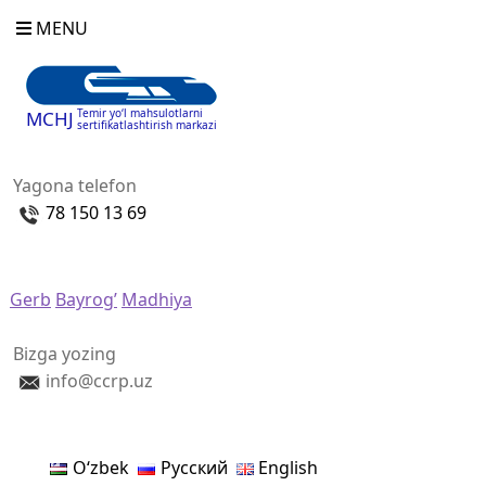
MENU
Temir yo‘l mahsulotlarni
MCHJ
sertifikatlashtirish markazi
Yagona telefon
78 150 13 69
Gerb
Bayrog’
Madhiya
Bizga yozing
info@ccrp.uz
Oʻzbek
Русский
English