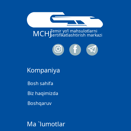
Temir yo‘l mahsulotlarni
MCHJ
sertifikatlashtirish markazi
Kompaniya
Bosh sahifa
Biz haqimizda
Boshqaruv
Ma `lumotlar