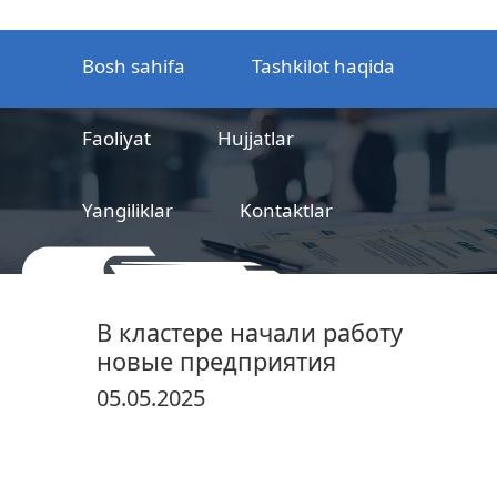
Bosh sahifa
Tashkilot haqida
Faoliyat
Hujjatlar
Yangiliklar
Kontaktlar
MCHJ
Temir yo‘l mahsulotlarni
В кластере начали работу
sertifikatlashtirish markazi
новые предприятия
05.05.2025