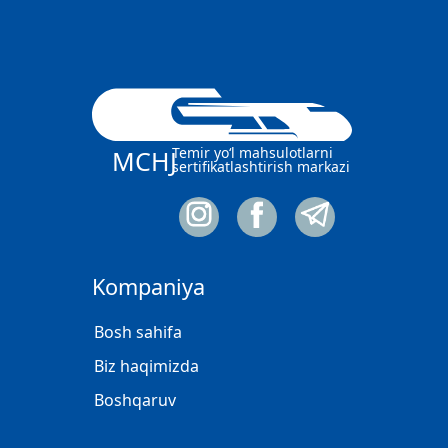
Temir yo‘l mahsulotlarni
MCHJ
sertifikatlashtirish markazi
Kompaniya
Bosh sahifa
Biz haqimizda
Boshqaruv