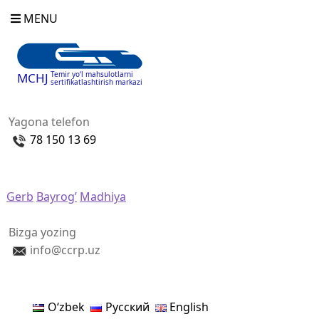
MENU
Temir yo‘l mahsulotlarni
MCHJ
sertifikatlashtirish markazi
Yagona telefon
78 150 13 69
Gerb
Bayrog’
Madhiya
Bizga yozing
info@ccrp.uz
Oʻzbek
Русский
English