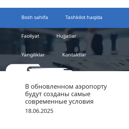
Bosh sahifa
Tashkilot haqida
Faoliyat
Hujjatlar
Yangiliklar
Kontaktlar
MCHJ
Temir yo‘l mahsulotlarni
В обновленном аэропорту
sertifikatlashtirish markazi
будут созданы самые
современные условия
18.06.2025