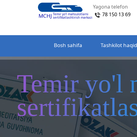
Yagona telefon
78 150 13 69
Temir yo‘l mahsulotlarni
MCHJ
sertifikatlashtirish markazi
Bosh sahifa
Tashkilot haqi
Temir yo'l 
sertifikatl