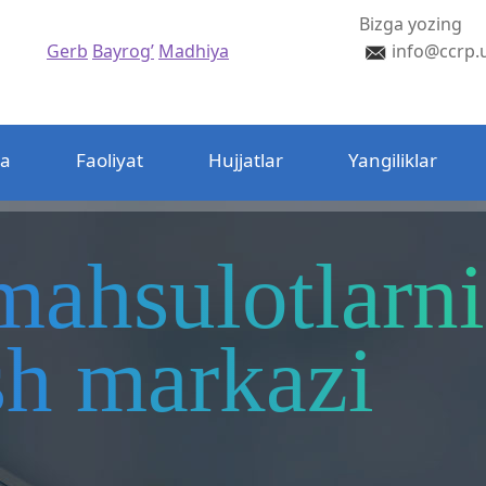
Bizga yozing
Gerb
Bayrog’
Madhiya
info@ccrp.
da
Faoliyat
Hujjatlar
Yangiliklar
mahsulotlarni
ash markazi