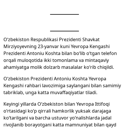
O‘zbekiston Respublikasi Prezidenti Shavkat
Mirziyoyevning 23-yanvar kuni Yevropa Kengashi
Prezidenti Antoniu Koshta bilan bo‘lib o‘tgan telefon
orqali muloqotida ikki tomonlama va mintaqaviy
ahamiyatga molik dolzarb masalalar ko‘rib chiqildi.
O‘zbekiston Prezidenti Antoniu Koshta Yevropa
Kengashi rahbari lavozimiga saylangani bilan samimiy
tabriklab, unga katta muvaffaqiyatlar tiladi.
Keyingi yillarda O‘zbekiston bilan Yevropa Ittifoqi
o‘rtasidagi ko‘p qirrali hamkorlik yuksak darajaga
ko‘tarilgani va barcha ustuvor yo‘nalishlarda jadal
rivojlanib borayotgani katta mamnuniyat bilan qayd