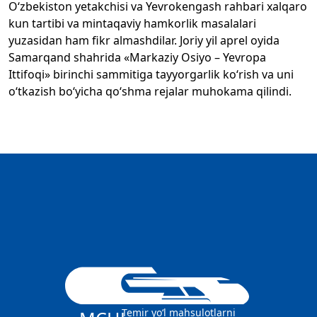
O‘zbekiston yetakchisi va Yevrokengash rahbari xalqaro
kun tartibi va mintaqaviy hamkorlik masalalari
yuzasidan ham fikr almashdilar. Joriy yil aprel oyida
Samarqand shahrida «Markaziy Osiyo – Yevropa
Ittifoqi» birinchi sammitiga tayyorgarlik ko‘rish va uni
o‘tkazish bo‘yicha qo‘shma rejalar muhokama qilindi.
Temir yo‘l mahsulotlarni