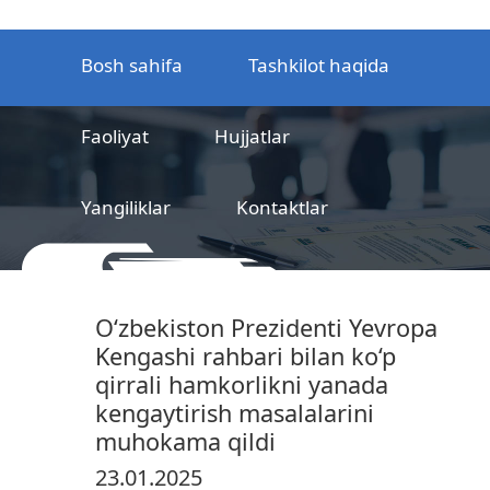
Bosh sahifa
Tashkilot haqida
Faoliyat
Hujjatlar
Yangiliklar
Kontaktlar
MCHJ
Temir yo‘l mahsulotlarni
O‘zbekiston Prezidenti Yevropa
sertifikatlashtirish markazi
Kengashi rahbari bilan ko‘p
qirrali hamkorlikni yanada
kengaytirish masalalarini
muhokama qildi
23.01.2025