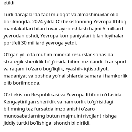
etildi.
Turli darajalarda faol muloqot va almashinuvlar olib
borilmoqda. 2024-yilda O‘zbekistonning Yevropa Ittifoqi
mamlakatlari bilan tovar ayirboshlash hajmi 6 milliard
yevrodan oshdi, Yevropa kompaniyalari bilan loyihalar
portfeli 30 milliard yevroga yetdi.
O‘tgan yili o‘ta muhim mineral resurslar sohasida
strategik sheriklik to‘g‘risida bitim imzolandi. Transport
va raqamli o‘zaro bog‘liqlik, «yashil» iqtisodiyot,
madaniyat va boshqa yo‘nalishlarda samarali hamkorlik
olib borilmoqda.
O‘zbekiston Respublikasi va Yevropa Ittifoqi o‘rtasida
Kengaytirilgan sheriklik va hamkorlik to‘g‘risidagi
bitimning tez fursatda imzolanishi o‘zaro
munosabatlarning butun majmuini rivojlantirishga
jiddiy turtki bo‘lishiga ishonch bildirildi.