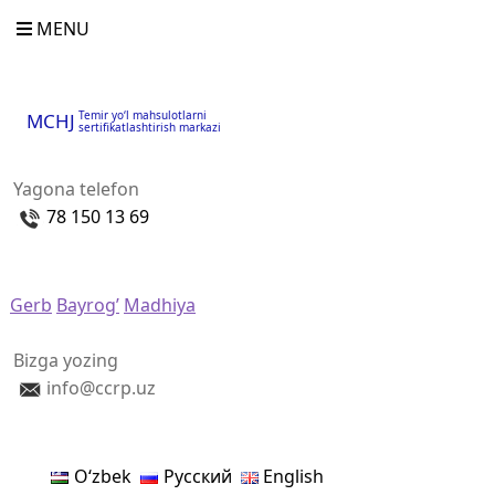
MENU
Temir yo‘l mahsulotlarni
MCHJ
sertifikatlashtirish markazi
Yagona telefon
78 150 13 69
Gerb
Bayrog’
Madhiya
Bizga yozing
info@ccrp.uz
Oʻzbek
Русский
English