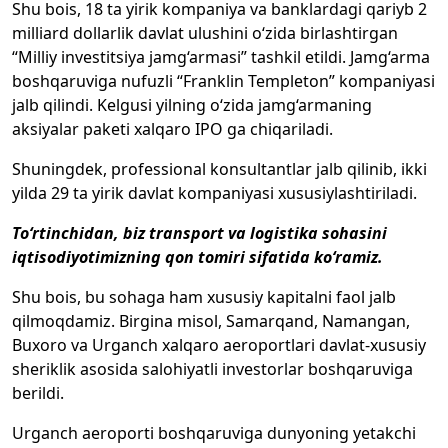
Shu bois, 18 ta yirik kompaniya va banklardagi qariyb 2
milliard dollarlik davlat ulushini o‘zida birlashtirgan
“Milliy investitsiya jamg‘armasi” tashkil etildi. Jamg‘arma
boshqaruviga nufuzli “Franklin Templeton” kompaniyasi
jalb qilindi. Kelgusi yilning o‘zida jamg‘armaning
aksiyalar paketi xalqaro IPO ga chiqariladi.
Shuningdek, professional konsultantlar jalb qilinib, ikki
yilda 29 ta yirik davlat kompaniyasi xususiylashtiriladi.
To‘rtinchidan, biz transport va logistika sohasini
iqtisodiyotimizning qon tomiri sifatida ko‘ramiz.
Shu bois, bu sohaga ham xususiy kapitalni faol jalb
qilmoqdamiz. Birgina misol, Samarqand, Namangan,
Buxoro va Urganch xalqaro aeroportlari davlat-xususiy
sheriklik asosida salohiyatli investorlar boshqaruviga
berildi.
Urganch aeroporti boshqaruviga dunyoning yetakchi