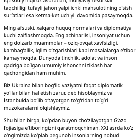
Iqtisodiy inqiroz asoratlari, moliyaviy resurslar
taqchilligi tufayli jahon yalpi ichki mahsulotining o‘sish
sur’atlari esa ketma-ket uch yil davomida pasaymoqda.
Ming afsuski, xalqaro huquq normalari va diplomatiya
kuchi zaiflashmoqda. Eng achinarlisi, insoniyat uchun
eng dolzarb muammolar – oziq-ovqat xavfsizligi,
kambag‘allik, iqlim o‘zgarishlari kabi masalalarga e’tibor
kamaymoqda. Dunyoda tinchlik, adolat va inson
qadriga bo‘lgan umumiy ishonchni tiklash har
qachongidan ham muhim.
Biz Ukraina bilan bog‘liq vaziyatni faqat diplomatik
yo‘llar bilan hal etish zarur, deb hisoblaymiz va
Istanbulda bo‘lib o‘tayotgan to‘g‘ridan to‘g‘ri
muzokaralarni olqishlaymiz.
Shu bilan birga, ko‘pdan buyon cho‘zilayotgan G‘azo
fojiasiga e’tiboringizni qaratmoqchiman. XXI asrda ko‘z
o‘ngimizda ko‘plab begunoh insonlarning nobud