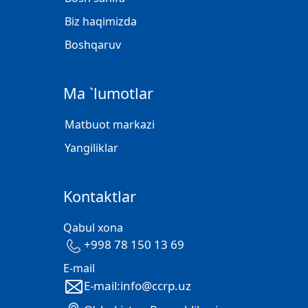
Biz haqimizda
Boshqaruv
Ma `lumotlar
Matbuot markazi
Yangiliklar
Kontaktlar
Qabul xona
+998 78 150 13 69
E-mail
E-mail:info@ccrp.uz