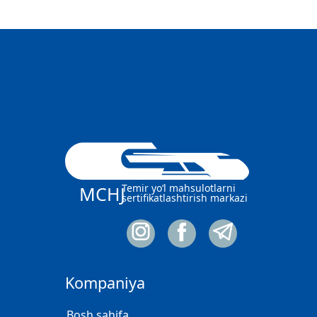
Temir yo‘l mahsulotlarni
MCHJ
sertifikatlashtirish markazi
Kompaniya
Bosh sahifa