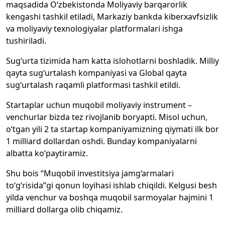
maqsadida O‘zbekistonda Moliyaviy barqarorlik
kengashi tashkil etiladi, Markaziy bankda kiberxavfsizlik
va moliyaviy texnologiyalar platformalari ishga
tushiriladi.
Sug‘urta tizimida ham katta islohotlarni boshladik. Milliy
qayta sug‘urtalash kompaniyasi va Global qayta
sug‘urtalash raqamli platformasi tashkil etildi.
Startaplar uchun muqobil moliyaviy instrument –
venchurlar bizda tez rivojlanib boryapti. Misol uchun,
o‘tgan yili 2 ta startap kompaniyamizning qiymati ilk bor
1 milliard dollardan oshdi. Bunday kompaniyalarni
albatta ko‘paytiramiz.
Shu bois “Muqobil investitsiya jamg‘armalari
to‘g‘risida”gi qonun loyihasi ishlab chiqildi. Kelgusi besh
yilda venchur va boshqa muqobil sarmoyalar hajmini 1
milliard dollarga olib chiqamiz.