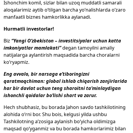
Ishonchim komil, sizlar bilan uzoq muddatli samarali
aloqalarimiz aytib o‘tilgan barcha yo‘nalishlarda o‘zaro
manfaatli biznes hamkorlikka aylanadi.
Hurmatli investorlar!
Biz
“Yangi O‘zbekiston – investitsiyalar uchun katta
imkoniyatlar mamlakati”
degan tamoyilni amaliy
natijalarga aylantirish maqsadida barcha choralarni
ko‘ryapmiz.
Eng avvalo, bir narsaga e’tiboringizni
qaratmoqchiman: global ishlab chiqarish zanjirlarida
har bir davlat uchun teng sharoitni ta’minlaydigan
ishonchli qoidalar bo‘lishi shart va zarur.
Hech shubhasiz, bu borada Jahon savdo tashkilotining
alohida o‘rni bor. Shu bois, kelgusi yilda ushbu
Tashkilotning a’zosiga aylanish bo‘yicha oldimizga
maqsad qo‘yganmiz va bu borada hamkorlarimiz bilan