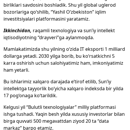
birliklari savdosini boshladik. Shu yil global uglerod
bozorlariga qo‘shilib, “Yashil O‘zbekiston” iqlim
investitsiyalari platformasini yaratamiz.
Ikkinchidan,
raqamli texnologiya va sun’iy intellekt
iqtisodiyotning “drayveri”ga aylanmoqda.
Mamlakatimizda shu yilning o‘zida IT eksporti 1 milliard
dollarga yetadi. 2030 yilga borib, bu ko‘rsatkichni 5
karra oshirish uchun salohiyatimiz ham, imkoniyatimiz
ham yetarli.
Bu ishlarimiz xalqaro darajada e’tirof etilib, Sun’iy
intellektga tayyorlik bo‘yicha xalqaro indeksda bir yilda
17 pog‘onaga ko‘tarildik.
Kelgusi yil “Bulutli texnologiyalar” milliy platformasi
ishga tushadi. Yaqin besh yilda xususiy investorlar bilan
birga quvvati 500 megavattdan ziyod 20 ta “data
markaz” barpo etamiz.