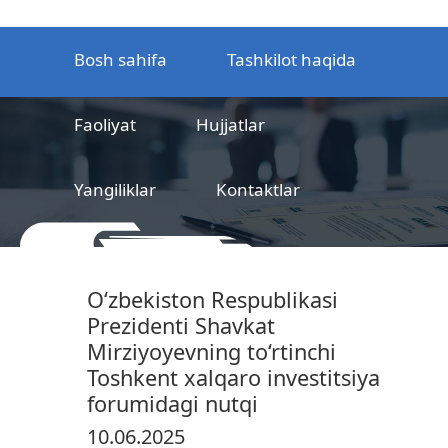
Bosh sahifa
Tashkilot haqida
Faoliyat
Hujjatlar
Yangiliklar
Kontaktlar
MCHJ
Temir yo‘l mahsulotlarni
O‘zbekiston Respublikasi
sertifikatlashtirish markazi
Prezidenti Shavkat
Mirziyoyevning to‘rtinchi
Toshkent xalqaro investitsiya
forumidagi nutqi
10.06.2025