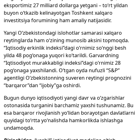
eksportimiz 27 milliard dollarga yetgani – to‘rt yildan
buyon o‘tkazib kelinayotgan Toshkent xalqaro
investitsiya forumining ham amaliy natijasidir.
Yangi O‘zbekistondagi islohotlar samarasi xalqaro
reytinglarda ham o‘zining munosib aksini topmoqda.
“Iqtisodiy erkinlik indeksi”dagi o‘rnimiz so‘nggi besh
yilda 48 pog‘onaga yuqori ko‘tarildi. Garvardning
“Iqtisodiyot murakkabligi indeksi”dagi o‘rnimiz 28
pog‘onaga yaxshilandi. O‘tgan oyda nufuzli “S&P”
agentligi O‘zbekistonning suveren reytingi prognozini
“barqaror”dan “ijobiy”ga oshirdi.
Bugun dunyo iqtisodiyoti yangi davr va o‘zgarishlar
ostonasida turganini barchamiz yaxshi tushunamiz. Bu
esa barqaror rivojlanish yo‘lidan borayotgan davlatlarni
quyidagi to‘rtta yo‘nalishda hamkorlikda ishlashga
undamoqda.