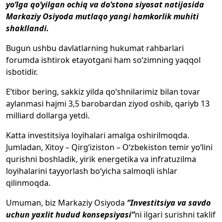
yo‘lga qo‘yilgan ochiq va do‘stona siyosat natijasida
Markaziy Osiyoda mutlaqo yangi hamkorlik muhiti
shakllandi.
Bugun ushbu davlatlarning hukumat rahbarlari
forumda ishtirok etayotgani ham so‘zimning yaqqol
isbotidir.
E’tibor bering, sakkiz yilda qo‘shnilarimiz bilan tovar
aylanmasi hajmi 3,5 barobardan ziyod oshib, qariyb 13
milliard dollarga yetdi.
Katta investitsiya loyihalari amalga oshirilmoqda.
Jumladan, Xitoy – Qirg‘iziston – O‘zbekiston temir yo‘lini
qurishni boshladik, yirik energetika va infratuzilma
loyihalarini tayyorlash bo‘yicha salmoqli ishlar
qilinmoqda.
Umuman, biz Markaziy Osiyoda
“Investitsiya va savdo
uchun yaxlit hudud konsepsiyasi”
ni ilgari surishni taklif