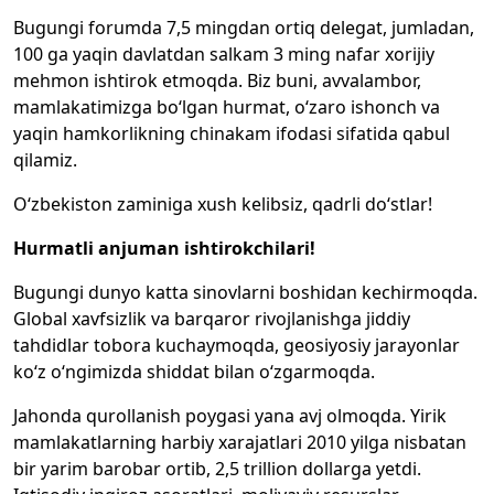
Bugungi forumda 7,5 mingdan ortiq delegat, jumladan,
100 ga yaqin davlatdan salkam 3 ming nafar xorijiy
mehmon ishtirok etmoqda. Biz buni, avvalambor,
mamlakatimizga bo‘lgan hurmat, o‘zaro ishonch va
yaqin hamkorlikning chinakam ifodasi sifatida qabul
qilamiz.
O‘zbekiston zaminiga xush kelibsiz, qadrli do‘stlar!
Hurmatli anjuman ishtirokchilari!
Bugungi dunyo katta sinovlarni boshidan kechirmoqda.
Global xavfsizlik va barqaror rivojlanishga jiddiy
tahdidlar tobora kuchaymoqda, geosiyosiy jarayonlar
ko‘z o‘ngimizda shiddat bilan o‘zgarmoqda.
Jahonda qurollanish poygasi yana avj olmoqda. Yirik
mamlakatlarning harbiy xarajatlari 2010 yilga nisbatan
bir yarim barobar ortib, 2,5 trillion dollarga yetdi.