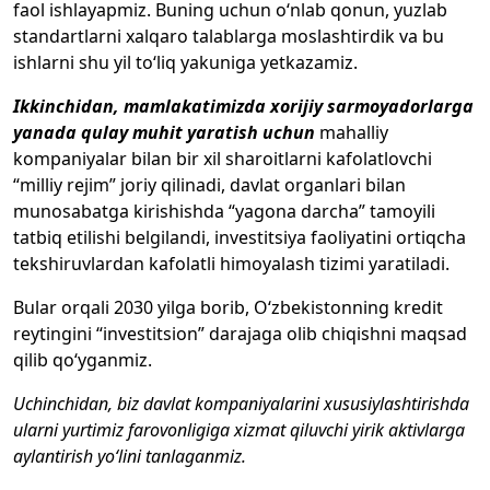
faol ishlayapmiz. Buning uchun o‘nlab qonun, yuzlab
standartlarni xalqaro talablarga moslashtirdik va bu
ishlarni shu yil to‘liq yakuniga yetkazamiz.
Ikkinchidan, mamlakatimizda xorijiy sarmoyadorlarga
yanada qulay muhit yaratish uchun
mahalliy
kompaniyalar bilan bir xil sharoitlarni kafolatlovchi
“milliy rejim” joriy qilinadi, davlat organlari bilan
munosabatga kirishishda “yagona darcha” tamoyili
tatbiq etilishi belgilandi, investitsiya faoliyatini ortiqcha
tekshiruvlardan kafolatli himoyalash tizimi yaratiladi.
Bular orqali 2030 yilga borib, O‘zbekistonning kredit
reytingini “investitsion” darajaga olib chiqishni maqsad
qilib qo‘yganmiz.
Uchinchidan, biz davlat kompaniyalarini xususiylashtirishda
ularni yurtimiz farovonligiga xizmat qiluvchi yirik aktivlarga
aylantirish yo‘lini tanlaganmiz.