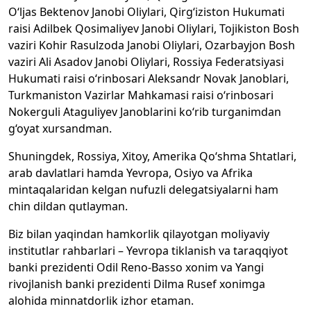
O‘ljas Bektenov Janobi Oliylari, Qirg‘iziston Hukumati
raisi Adilbek Qosimaliyev Janobi Oliylari, Tojikiston Bosh
vaziri Kohir Rasulzoda Janobi Oliylari, Ozarbayjon Bosh
vaziri Ali Asadov Janobi Oliylari, Rossiya Federatsiyasi
Hukumati raisi o‘rinbosari Aleksandr Novak Janoblari,
Turkmaniston Vazirlar Mahkamasi raisi o‘rinbosari
Nokerguli Ataguliyev Janoblarini ko‘rib turganimdan
g‘oyat xursandman.
Shuningdek, Rossiya, Xitoy, Amerika Qo‘shma Shtatlari,
arab davlatlari hamda Yevropa, Osiyo va Afrika
mintaqalaridan kelgan nufuzli delegatsiyalarni ham
chin dildan qutlayman.
Biz bilan yaqindan hamkorlik qilayotgan moliyaviy
institutlar rahbarlari – Yevropa tiklanish va taraqqiyot
banki prezidenti Odil Reno-Basso xonim va Yangi
rivojlanish banki prezidenti Dilma Rusef xonimga
alohida minnatdorlik izhor etaman.