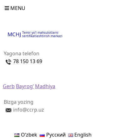
MENU
Temir yo‘l mahsulotlarni
MCHJ
sertifikatlashtirish markazi
Yagona telefon
78 150 13 69
Gerb
Bayrog’
Madhiya
Bizga yozing
info@ccrp.uz
Oʻzbek
Русский
English