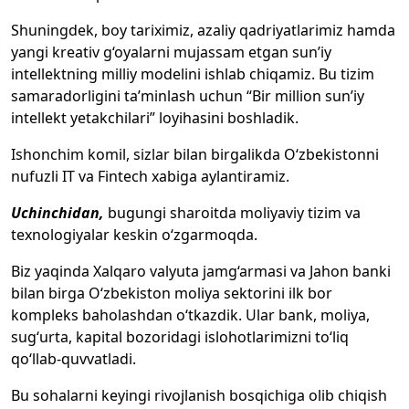
Shuningdek, boy tariximiz, azaliy qadriyatlarimiz hamda
yangi kreativ g‘oyalarni mujassam etgan sun’iy
intellektning milliy modelini ishlab chiqamiz. Bu tizim
samaradorligini ta’minlash uchun “Bir million sun’iy
intellekt yetakchilari” loyihasini boshladik.
Ishonchim komil, sizlar bilan birgalikda O‘zbekistonni
nufuzli IT va Fintech xabiga aylantiramiz.
Uchinchidan,
bugungi sharoitda moliyaviy tizim va
texnologiyalar keskin o‘zgarmoqda.
Biz yaqinda Xalqaro valyuta jamg‘armasi va Jahon banki
bilan birga O‘zbekiston moliya sektorini ilk bor
kompleks baholashdan o‘tkazdik. Ular bank, moliya,
sug‘urta, kapital bozoridagi islohotlarimizni to‘liq
qo‘llab-quvvatladi.
Bu sohalarni keyingi rivojlanish bosqichiga olib chiqish