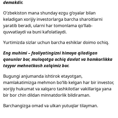
demakdir.
O‘zbekiston mana shunday ezgu g‘oyalar bilan
keladigan xorijiy investorlarga barcha sharoitlarni
yaratib beradi, ularni har tomonlama qo‘llab-
quvvatlaydi va buni kafolatlaydi.
Yurtimizda sizlar uchun barcha eshiklar doimo ochiq.
Eng muhimi – faoliyatingizni himoya qiladigan
qonunlar bor, muloqotga ochiq davlat va hamkorlikka
tayyor mehnatkash xalqimiz bor.
Bugungi anjumanda ishtirok etayotgan,
mamlakatimizga mehmon bo‘lib kelgan har bir investor,
xorijiy hukumat va xalqaro tashkilotlar vakillariga yana
bir bor chin dildan minnatdorlik bildiraman.
Barchangizga omad va ulkan yutuqlar tilayman.