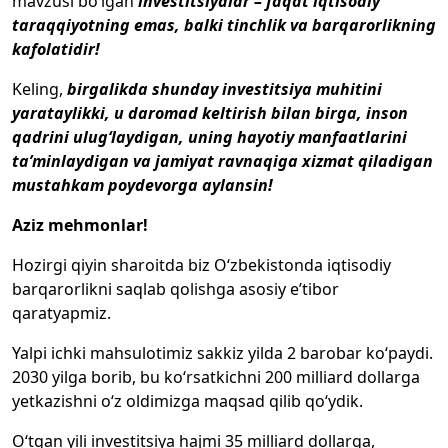
mavzusi bo‘lgan
investitsiyalar – faqat iqtisodiy
taraqqiyotning emas, balki tinchlik va barqarorlikning
kafolatidir!
Keling,
birgalikda shunday investitsiya muhitini
yarataylikki, u daromad keltirish bilan birga, inson
qadrini ulug‘laydigan, uning hayotiy manfaatlarini
ta’minlaydigan va jamiyat ravnaqiga xizmat qiladigan
mustahkam poydevorga aylansin!
Aziz mehmonlar!
Hozirgi qiyin sharoitda biz O‘zbekistonda iqtisodiy
barqarorlikni saqlab qolishga asosiy e’tibor
qaratyapmiz.
Yalpi ichki mahsulotimiz sakkiz yilda 2 barobar ko‘paydi.
2030 yilga borib, bu ko‘rsatkichni 200 milliard dollarga
yetkazishni o‘z oldimizga maqsad qilib qo‘ydik.
O‘tgan yili investitsiya hajmi 35 milliard dollarga,