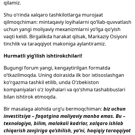
qilamiz.
Shu o‘rinda xalqaro tashkilotlarga murojaat
qilmoqchiman: mintaqaviy loyihalarni qo‘llab-quvvatlash
uchun yangi moliyaviy mexanizmlarni yo‘lga qo‘yish
vaqti keldi. Birgalikda harakat qilsak, Markaziy Osiyoni
tinchlik va taraqqiyot makoniga aylantiramiz.
Hurmatli yig‘ilish ishtirokchilari!
Bugungi forum yangi, kengaytirilgan formatda
o‘tkazilmoqda. Uning doirasida ilk bor ixtisoslashgan
ko‘rgazma tashkil etilib, unda O‘zbekiston
kompaniyalari o‘z loyihalari va qo‘shma tashabbuslari
bilan ishtirok etmoqda.
Bir masalaga alohida urg‘u bermoqchiman:
biz uchun
investitsiya – faqatgina moliyaviy manba emas. Bu –
texnologiya, bilim, malakali kadrlar, xalqaro ishlab
chiqarish zanjiriga qo‘shilish, ya’ni, haqiqiy taraqqiyot