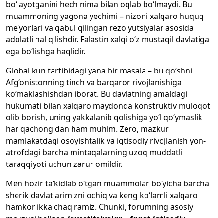
bo‘layotganini hech nima bilan oqlab bo‘lmaydi. Bu
muammoning yagona yechimi – nizoni xalqaro huquq
me’yorlari va qabul qilingan rezolyutsiyalar asosida
adolatli hal qilishdir. Falastin xalqi o‘z mustaqil davlatiga
ega bo‘lishga haqlidir.
Global kun tartibidagi yana bir masala – bu qo‘shni
Afg‘onistonning tinch va barqaror rivojlanishiga
ko‘maklashishdan iborat. Bu davlatning amaldagi
hukumati bilan xalqaro maydonda konstruktiv muloqot
olib borish, uning yakkalanib qolishiga yo‘l qo‘ymaslik
har qachongidan ham muhim. Zero, mazkur
mamlakatdagi osoyishtalik va iqtisodiy rivojlanish yon-
atrofdagi barcha mintaqalarning uzoq muddatli
taraqqiyoti uchun zarur omildir.
Men hozir ta’kidlab o‘tgan muammolar bo‘yicha barcha
sherik davlatlarimizni ochiq va keng ko‘lamli xalqaro
hamkorlikka chaqiramiz. Chunki, forumning asosiy