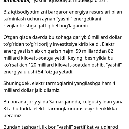
Birinchidan,
“yashil” iqtisodiyot modeliga o‘tish.
Biz iqtisodiyotimizni barqaror energiya resurslari bilan
ta’minlash uchun aynan “yashil” energetikani
rivojlantirishga qattiq bel bog‘laganmiz.
O‘tgan qisqa davrda bu sohaga qariyb 6 milliard dollar
to‘g‘ridan to‘g‘ri xorijiy investitsiya kirib keldi. Elektr
energiyasi ishlab chiqarish hajmi 59 milliarddan 82
milliard kilovatt-soatga yetdi. Keyingi besh yilda bu
ko‘rsatkich 120 milliard kilovatt-soatdan oshib, “yashil”
energiya ulushi 54 foizga yetadi.
Shuningdek, elektr tarmoqlarini yangilashga ham 4
milliard dollar jalb qilamiz.
Bu borada joriy yilda Samarqandda, kelgusi yildan yana
8 ta hududda elektr tarmoqlarini xususiy sheriklikka
beramiz.
Bundan tashqari, ilk bor “yashil” sertifikat va uglerod