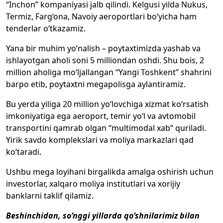
“Inchon” kompaniyasi jalb qilindi. Kelgusi yilda Nukus,
Termiz, Farg‘ona, Navoiy aeroportlari bo‘yicha ham
tenderlar o‘tkazamiz.
Yana bir muhim yo‘nalish – poytaxtimizda yashab va
ishlayotgan aholi soni 5 milliondan oshdi. Shu bois, 2
million aholiga mo‘ljallangan “Yangi Toshkent” shahrini
barpo etib, poytaxtni megapolisga aylantiramiz.
Bu yerda yiliga 20 million yo‘lovchiga xizmat ko‘rsatish
imkoniyatiga ega aeroport, temir yo‘l va avtomobil
transportini qamrab olgan “multimodal xab” quriladi.
Yirik savdo komplekslari va moliya markazlari qad
ko‘taradi.
Ushbu mega loyihani birgalikda amalga oshirish uchun
investorlar, xalqaro moliya institutlari va xorijiy
banklarni taklif qilamiz.
Beshinchidan, so‘nggi yillarda qo‘shnilarimiz bilan