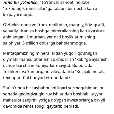
Yana bir yo‘nalish.
“To‘rtinchi sanoat inqilobi”
“texnologik minerallar”ga talabni bir necha karra
ko‘paytirmoqda.
O‘zbekistonda volfram, molibden, magniy, litiy, grafit,
vanadiy, titan va boshqa minerallarning katta zaxirasi
aniqlangan. Umuman, yer osti boyliklarimizning
salohiyati 3 trillion dollarga baholanmoqda.
Mintaqamizning minerallardan yuqori qo‘shilgan
qiymatli mahsulotlar ishlab chiqarish “xabi”ga aylanishi
uchun barcha imkoniyatlar mavjud. Bu borada
Toshkent va Samarqand viloyatlarida “Kelajak metallari
texnoparki”ni bunyod etmoqdamiz.
Shu o‘rinda bir tashabbusni ilgari surmoqchiman: bu
sohada geologiya-qidiruv ishlaridan boshlab, tayyor
mahsulot zanjirini yo‘lga qo‘ygan investorlarga o‘n yil
davomida renta solig‘i qaytarib beriladi.