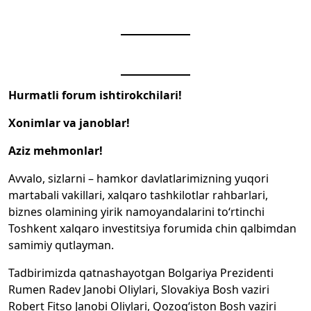
Hurmatli forum ishtirokchilari!
Xonimlar va janoblar!
Aziz mehmonlar!
Avvalo, sizlarni – hamkor davlatlarimizning yuqori
martabali vakillari, xalqaro tashkilotlar rahbarlari,
biznes olamining yirik namoyandalarini to‘rtinchi
Toshkent xalqaro investitsiya forumida chin qalbimdan
samimiy qutlayman.
Tadbirimizda qatnashayotgan Bolgariya Prezidenti
Rumen Radev Janobi Oliylari, Slovakiya Bosh vaziri
Robert Fitso Janobi Oliylari, Qozog‘iston Bosh vaziri